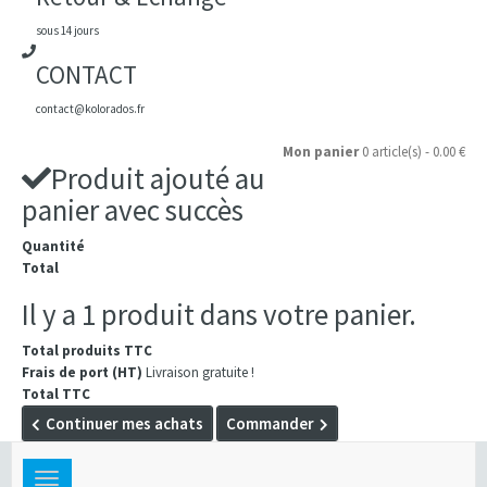
sous 14 jours
CONTACT
contact@kolorados.fr
Mon panier
0 article(s) - 0.00 €
Produit ajouté au
panier avec succès
Quantité
Total
Il y a 1 produit dans votre panier.
Total produits TTC
Frais de port (HT)
Livraison gratuite !
Total TTC
Continuer mes achats
Commander
Toggle