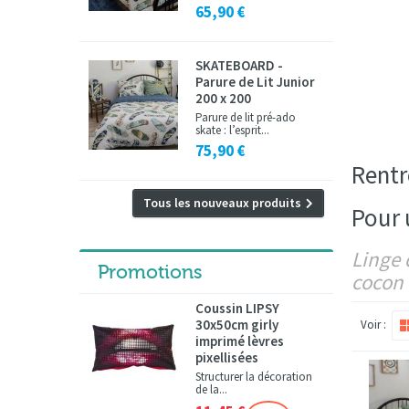
65,90 €
SKATEBOARD -
Parure de Lit Junior
200 x 200
Parure de lit pré-ado
skate : l’esprit...
75,90 €
Rentr
Tous les nouveaux produits
Pour 
Linge 
Promotions
cocon 
Coussin LIPSY
30x50cm girly
Voir :
imprimé lèvres
pixellisées
Structurer la décoration
de la...