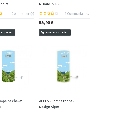
naire...
Murale PVC -...
1 Commentaire(s)
1 Commentaire(s)
55,90 €
 au panier
Ajouter au panier
ampe de chevet -
ALPES - Lampe ronde -
...
Design Alpes -...