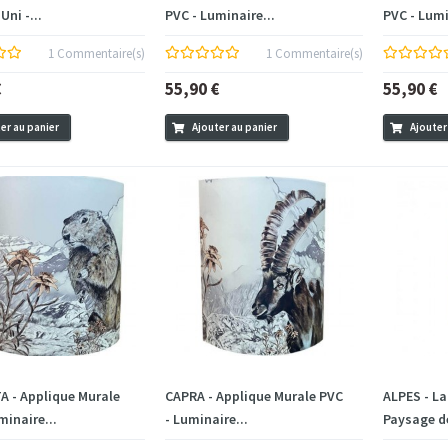
Uni -...
PVC - Luminaire...
PVC - Lumi
1 Commentaire(s)
1 Commentaire(s)
€
55,90 €
55,90 €
er au panier
Ajouter au panier
Ajouter
 - Applique Murale
CAPRA - Applique Murale PVC
ALPES - L
minaire...
- Luminaire...
Paysage de