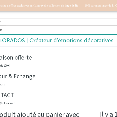
profite d'offres exclusives sur la nouvelle collection de
linge de lit !
-10% sur mon linge de lit 
er
ORADOS | Créateur d'émotions décoratives
aison offerte
 de 100 €
our & Echange
ours
TACT
kolorados.fr
Il y a
oduit ajouté au panier avec