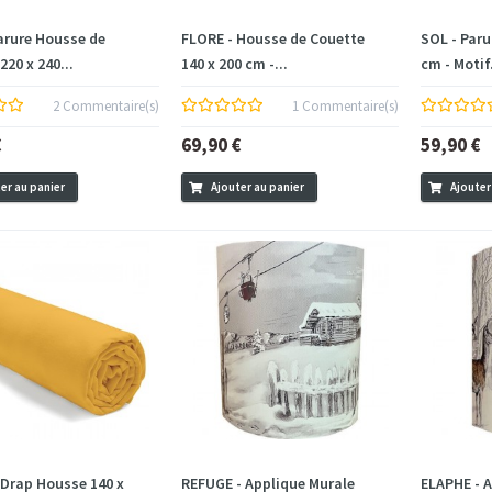
arure Housse de
FLORE - Housse de Couette
SOL - Paru
220 x 240...
140 x 200 cm -...
cm - Motif.
2 Commentaire(s)
1 Commentaire(s)
€
69,90 €
59,90 €
er au panier
Ajouter au panier
Ajouter
Drap Housse 140 x
REFUGE - Applique Murale
ELAPHE - 