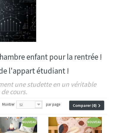
 chambre enfant pour la rentrée !
de l'appart étudiant !
rment une studette en un véritable
 de cours.
Montrer
par page
52
Comparer (
0
)
NOUVEAU
NOUVEAU