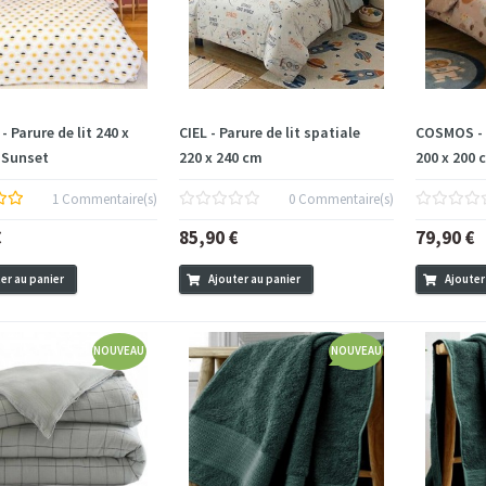
 Parure de lit 240 x
CIEL - Parure de lit spatiale
COSMOS - P
 Sunset
220 x 240 cm
200 x 200 
1 Commentaire(s)
0 Commentaire(s)
€
85,90 €
79,90 €
er au panier
Ajouter au panier
Ajouter
NOUVEAU
NOUVEAU