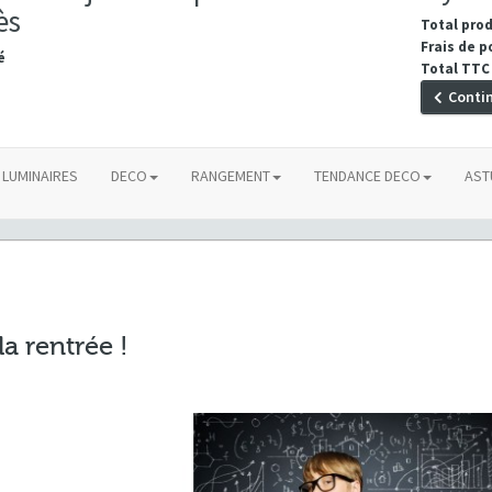
ès
Total pro
Frais de p
é
Total TTC
Conti
LUMINAIRES
DECO
RANGEMENT
TENDANCE DECO
AST
la rentrée !