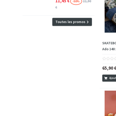
11,45 €
22,90
-50%
€
Toutes les promos
SKATEBOA
Ado 140 
65,90 
Ajout