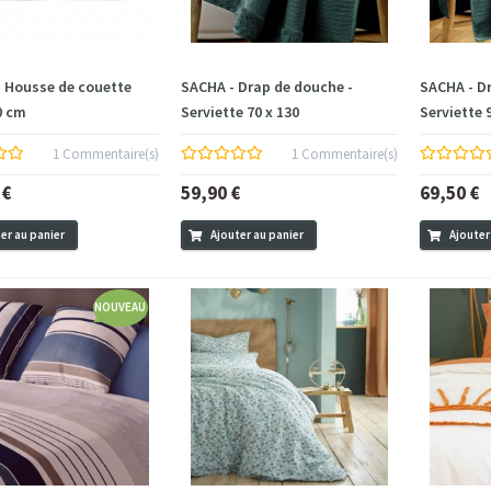
 Housse de couette
SACHA - Drap de douche -
SACHA - Dr
0 cm
Serviette 70 x 130
Serviette 
1 Commentaire(s)
1 Commentaire(s)
 €
59,90 €
69,50 €
er au panier
Ajouter au panier
Ajouter
NOUVEAU