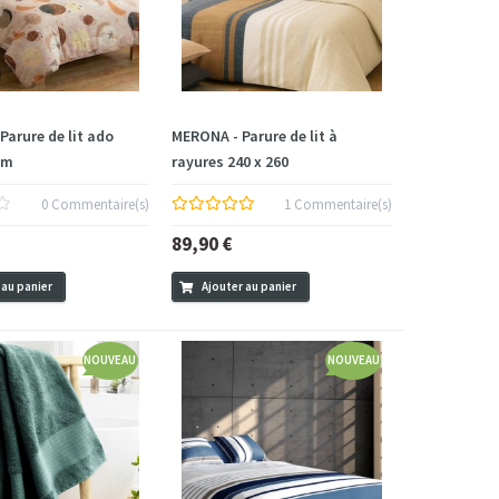
arure de lit ado
MERONA - Parure de lit à
cm
rayures 240 x 260
0 Commentaire(s)
1 Commentaire(s)
89,90 €
 au panier
Ajouter au panier
NOUVEAU
NOUVEAU