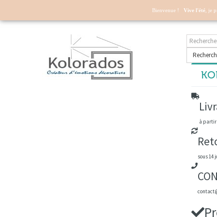
Mon compte
Bienvenue !
Vive l'été
, je 
Recherch
KOL
Livr
à partir
Ret
sous 14 j
CON
contact@
Pr