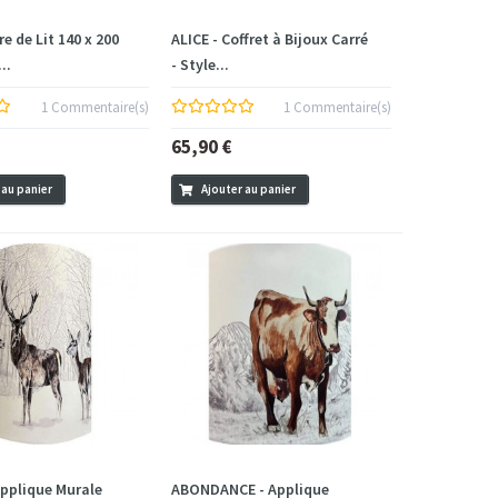
re de Lit 140 x 200
ALICE - Coffret à Bijoux Carré
..
- Style...
1 Commentaire(s)
1 Commentaire(s)
65,90 €
 au panier
Ajouter au panier
Applique Murale
ABONDANCE - Applique