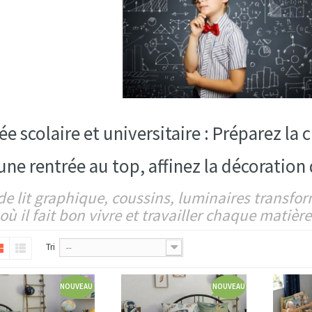
ée scolaire et universitaire : Préparez la
une rentrée au top, affinez la décoration 
de lit graphique, coussins, luminaires transfo
où il fait bon vivre et travailler chaque matière
Tri
--
NOUVEAU
NOUVEAU