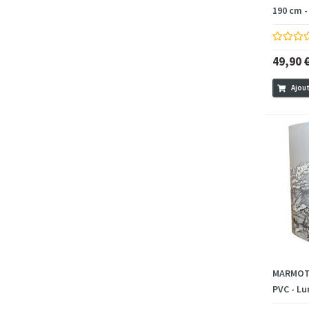
190 cm - 
49,90 
Ajout
MARMOTA
PVC - Lu