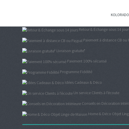
KOLORADOS 
Retour & Échange sous 14 jour
Paiement à distance CB ou 
Livraison gratuite*
Paiement 100% sécurisé
Programme Fidélité
Idées Cadeaux & Déco
Un service Clients à l'écoute
Conseils en Décoration Intér
Home & Déco Objet Ling