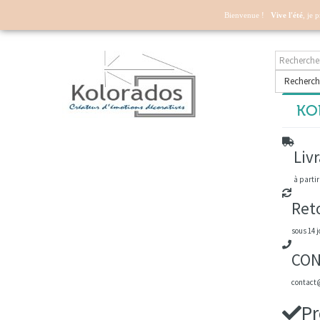
Mon compte
Bienvenue !
Vive l'été
, je 
Recherch
KOL
Livr
à partir
Ret
sous 14 j
CON
contact@
Pr