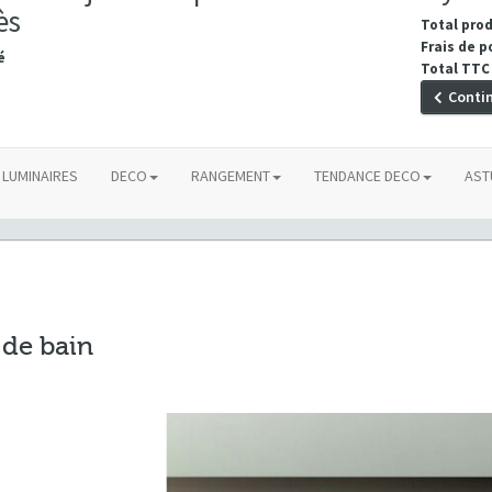
ès
Total pro
Frais de p
é
Total TTC
Conti
LUMINAIRES
DECO
RANGEMENT
TENDANCE DECO
AST
 de bain