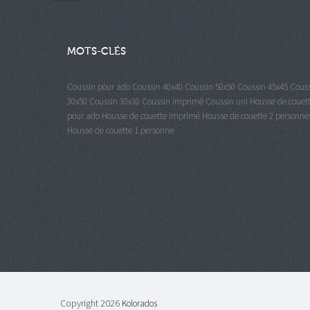
MOTS-CLÉS
Coussin pour ado
Coussin 40x40
Coussin 50x50
Coussin 45x45
Cous
30x50
Coussin 30x30
Coussin imprimé
Coussin uni
Housse de couet
pour ado
Housse de couette imprimé
Housse de couette 2 personne
Housse de couette 1 personne
Copyright 2026
Kolorados