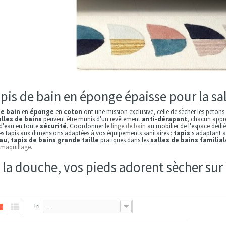
apis de bain en éponge épaisse pour la sal
de bain
en
éponge
en
coton
ont une mission exclusive, celle de sècher les petons 
alles de bains
peuvent être munis d'un revêtement
anti-dérapant
, chacun appré
 d'eau en toute
sécurité
. Coordonner le
linge de bain
au mobilier de l'espace dédié
les tapis aux dimensions adaptées à vos équipements sanitaires :
tapis
s'adaptant 
eau
,
tapis de bains grande taille
pratiques dans les
salles de bains familial
 maquillage
.
 la douche, vos pieds adorent sècher sur 
Tri
--