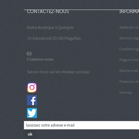
CONTACTEZ-NOUS
INFORM
Notre Boutique à Quimper
Modes de Liv
ZA Keraskoed 29700 Pluguffan
Mentions lég
Conditions gé
Contactez-nous
Programme de
Paiement séc
Suivez-nous sur les réseaux sociaux
Protection d
sitemap
ok