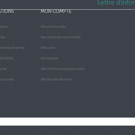
Lettre d'inf
ATIONS
MON COMPTE
raison
Mes commandes
ales
Mes retours de marchandise
nérales de ventes
Mes avoirs
 fidélité
Mes adresses
urisé
Mes informations personnelles
es données
Mes bons de réduction