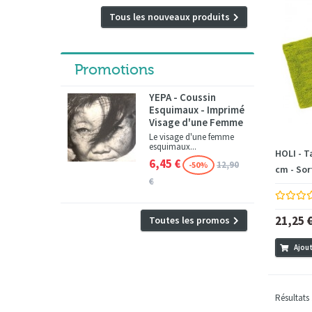
Tous les nouveaux produits
Promotions
YEPA - Coussin
Esquimaux - Imprimé
Visage d'une Femme
Le visage d'une femme
esquimaux...
HOLI - T
6,45 €
12,90
-50%
cm - Sort
€
21,25 
Toutes les promos
Ajout
Résultats 1