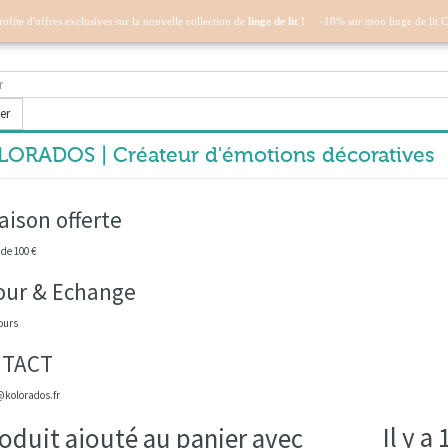
profite d'offres exclusives sur la nouvelle collection de
linge de lit !
-10% sur mon linge de lit 
er
ORADOS | Créateur d'émotions décoratives
aison offerte
 de 100 €
our & Echange
ours
TACT
kolorados.fr
Il y a
oduit ajouté au panier avec