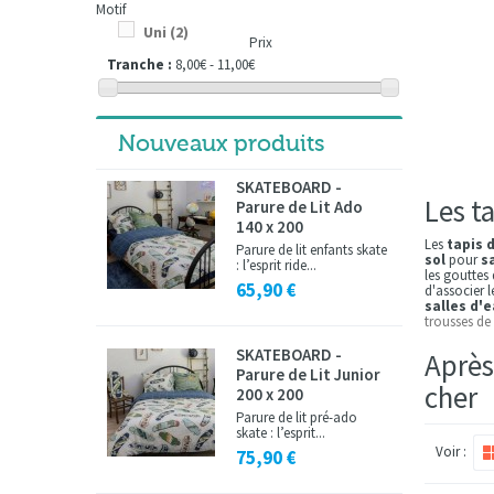
Motif
Uni
(2)
Prix
Tranche :
8,00€ - 11,00€
Nouveaux produits
SKATEBOARD -
Les t
Parure de Lit Ado
140 x 200
Les
tapis 
Parure de lit enfants skate
sol
pour
s
: l’esprit ride...
les gouttes
65,90 €
d'associer 
salles d'
trousses de
SKATEBOARD -
Après
Parure de Lit Junior
cher
200 x 200
Parure de lit pré-ado
skate : l’esprit...
Voir :
75,90 €