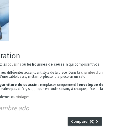
oration
z les
coussins
ou les
housses de coussin
qui composent vos
rmes
différentes accentuent style de la pièce. Dans la
chambre d'un
d'une table basse, métamorphosent la pièce en un salon
garniture du coussin
: remplacez uniquement l'
enveloppe de
rative pas chère, s'applique en toute saison, à chaque pièce de la
odernes ou
vintages
.
hambre ado
Comparer (
0
)