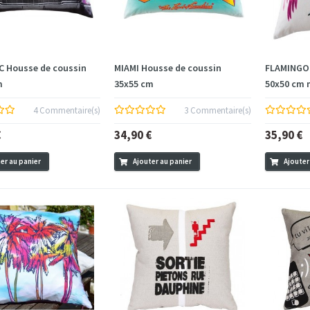
C Housse de coussin
MIAMI Housse de coussin
FLAMINGO 
m
35x55 cm
50x50 cm m
4 Commentaire(s)
3 Commentaire(s)
€
34,90 €
35,90 €
er au panier
Ajouter au panier
Ajouter