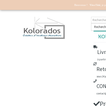
Mon compte
Bienvenue !
Vive l'été
, je 
Recherch
KOL
Livr
à partir
Ret
sous 14 j
CON
contact@
Pr