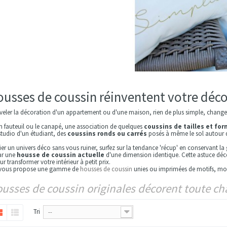
ousses de coussin réinventent votre déc
eler la décoration d'un appartement ou d'une maison, rien de plus simple, change
 un fauteuil ou le canapé, une association de quelques
coussins de tailles et fo
 studio d'un étudiant, des
coussins ronds ou carrés
posés à même le sol autour 
er un univers déco sans vous ruiner, surfez sur la tendance 'récup' en conservant la
r une
housse de coussin actuelle
d'une dimension identique. Cette astuce déco
 transformer votre intérieur à petit prix.
vous propose une gamme de
housses de coussin
unies ou imprimées de motifs, m
usses de coussin originales décorent toute c
Tri
--