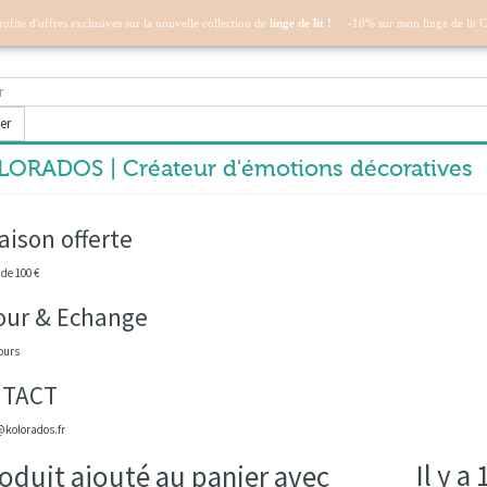
profite d'offres exclusives sur la nouvelle collection de
linge de lit !
-10% sur mon linge de lit 
er
ORADOS | Créateur d'émotions décoratives
aison offerte
 de 100 €
our & Echange
ours
TACT
kolorados.fr
Il y a
oduit ajouté au panier avec