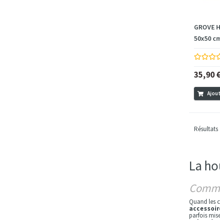
GROVE H
50x50 cm
35,90 
Ajout
Résultats 
La ho
Commen
Quand les co
accessoir
parfois mise