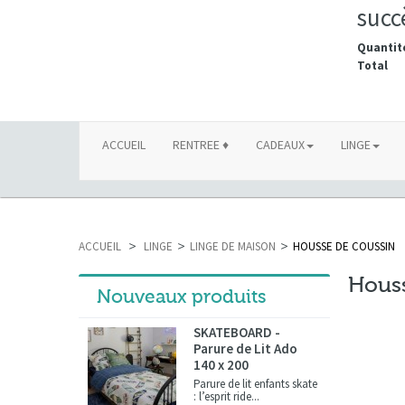
succ
Quantit
Total
ACCUEIL
RENTREE ♦
CADEAUX
LINGE
ACCUEIL
>
LINGE
>
LINGE DE MAISON
>
HOUSSE DE COUSSIN
Houss
Nouveaux produits
SKATEBOARD -
Parure de Lit Ado
140 x 200
Parure de lit enfants skate
: l’esprit ride...