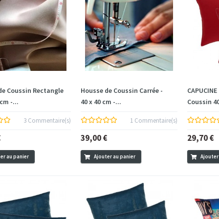
de Coussin Rectangle
Housse de Coussin Carrée -
CAPUCINE 
 cm -...
40 x 40 cm -...
Coussin 40
3 Commentaire(s)
1 Commentaire(s)
€
39,00 €
29,70 €
er au panier
Ajouter au panier
Ajouter