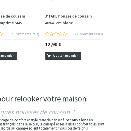
se de coussin
J'TAPL housse de coussin
imprimé SMS
40x40 cm blanc...
2 Commentaire(s)
2 Commentaire(s)
12,90 €
 au panier
Ajouter au panier
 pour relooker votre maison
ques housses de coussin ?
ntage de confort et style reste de penser à
renouveler ces
es français dans le séjour, le canapé et ses assises confortables sont
ssortis au canapé soient totalement mous ou défraîchis.