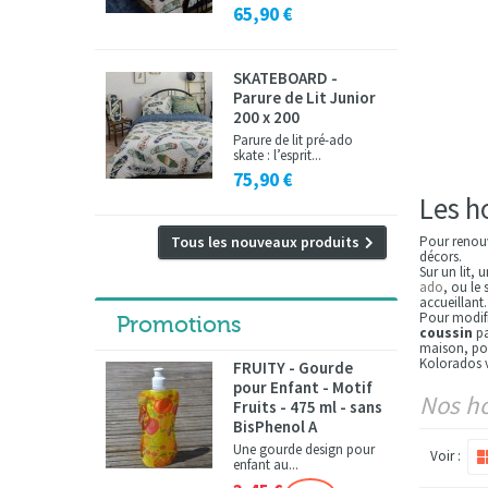
65,90 €
SKATEBOARD -
Parure de Lit Junior
200 x 200
Parure de lit pré-ado
skate : l’esprit...
75,90 €
Les h
Pour renouv
Tous les nouveaux produits
décors.
Sur un lit,
ado
, ou le
accueillant.
Pour modifi
Promotions
coussin
pa
maison, pour
Kolorados 
FRUITY - Gourde
pour Enfant - Motif
Nos ho
Fruits - 475 ml - sans
BisPhenol A
Une gourde design pour
Voir :
enfant au...