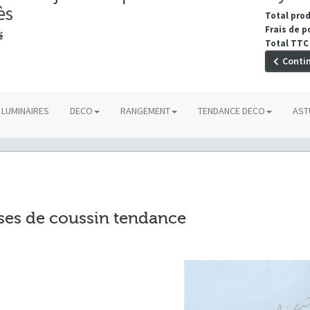
ès
Total pro
Frais de p
é
Total TTC
Conti
LUMINAIRES
DECO
RANGEMENT
TENDANCE DECO
AST
es de coussin tendance