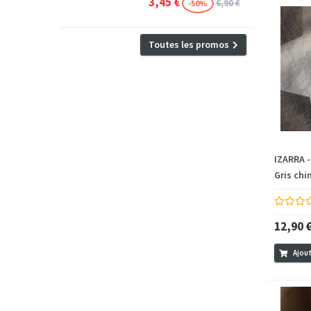
3,45 €
6,90 €
-50%
Toutes les promos
IZARRA -
Gris chin
12,90 
Ajout