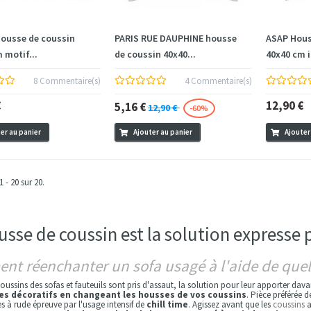
ousse de coussin
PARIS RUE DAUPHINE housse
ASAP Hous
 motif...
de coussin 40x40...
40x40 cm 
8 Commentaire(s)
4 Commentaire(s)
€
12,90 €
5,16 €
12,90 €
-60%
er au panier
Ajouter au panier
Ajouter
1 - 20 sur 20.
usse de coussin est la solution expresse
t réenchanter un sofa usagé à l'aide de quel
ussins des sofas et fauteuils sont pris d'assaut, la solution pour leur apporter dava
es décoratifs en changeant les housses de vos coussins
. Pièce préférée d
s à rude épreuve par l'usage intensif de
chill time
. Agissez avant que les
coussins
a