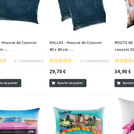
- Housse de Coussin
DALLAS - Housse de Coussin
ROUTE 66 
m -...
40 x 40 cm -...
coussin 50
1 Commentaire(s)
1 Commentaire(s)
€
29,70 €
34,90 €
er au panier
Ajouter au panier
Ajouter