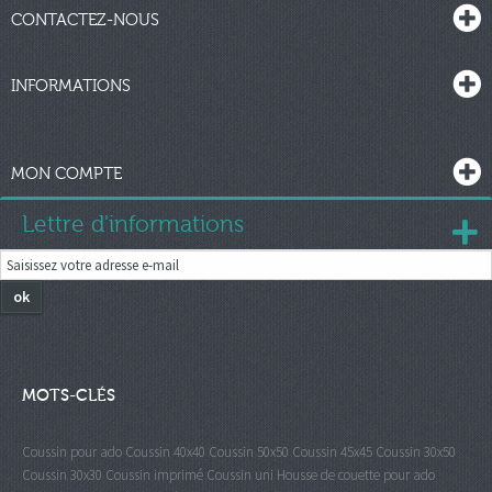
CONTACTEZ-NOUS
INFORMATIONS
MON COMPTE
Lettre d'informations
ok
MOTS-CLÉS
Coussin pour ado
Coussin 40x40
Coussin 50x50
Coussin 45x45
Coussin 30x50
Coussin 30x30
Coussin imprimé
Coussin uni
Housse de couette pour ado