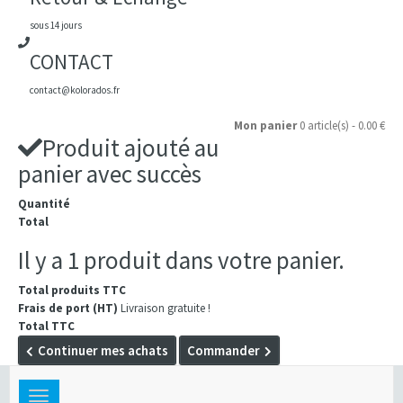
sous 14 jours
CONTACT
contact@kolorados.fr
Mon panier
0 article(s) - 0.00 €
Produit ajouté au
panier avec succès
Quantité
Total
Il y a 1 produit dans votre panier.
Total produits TTC
Frais de port (HT)
Livraison gratuite !
Total TTC
Continuer mes achats
Commander
Toggle