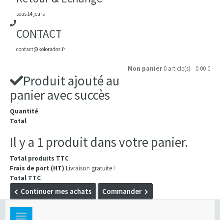
sous 14 jours
CONTACT
contact@kolorados.fr
Mon panier
0 article(s) - 0.00 €
Produit ajouté au
panier avec succès
Quantité
Total
Il y a 1 produit dans votre panier.
Total produits TTC
Frais de port (HT)
Livraison gratuite !
Total TTC
Continuer mes achats
Commander
Toggle