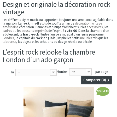
Design et originale la décoration rock
vintage
Les différents styles musicaux apportent toujours une ambiance agréable dans
la maison. La
rock'n roll
attitude souffle un air de
décoration vintage
américaine
côté salon. Bananes et pinups s'affichent sur les
accessoires
, les
cadres
ou les
coussins imprimés
de l'esprit
Route 66
. Dans la chambre d'un
adolescent, le
hard-rock
illustre l'univers musical d'un jeune passionné.
Londres
, la capitale du
rock anglais
, inspire les petits
meubles
tels que les
tabourets
, les objets et les créations au design rebelle ou décalé.
L'esprit rock relooke la chambre
London d'un ado garçon
Montrer
par page
Tri
52
--
Comparer (
0
)
NOUVEAU