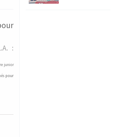
pour
.A. :
e junior
més
pour