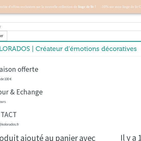
profite d'offres exclusives sur la nouvelle collection de
linge de lit !
-10% sur mon linge de lit 
er
ORADOS | Créateur d'émotions décoratives
aison offerte
 de 100 €
our & Echange
ours
TACT
kolorados.fr
Il y a
oduit ajouté au panier avec