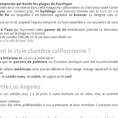
mporain qui borde les plages du Pacifique
.
odes de la vie intense dans cette mégapole californienne où il fait beau toute l'anné
uxe
aux couleurs pop, les
buildings
aux balcons tournés vers le
bord de me
le fin
sur lesquelles il est tellement agréable de
bronzer
. Le designer crée ic
pturé sur le vif, suspend l'espace temporel où tout ressemble à vos souvenirs de vac
à l'eau
qui façonnent cette
parure de lit
embellissent joliment la décorati
 vue sur la plage ou la piscine.
de couette 220x240 cm et ses deux taies 65x65 cm.
s à la ville de New York
.
nt le style chambre californienne ?
s littoraux et
urbains
à votre décor.
si que les
posters de palmiers
ou d'oiseaux exotiques sont des incontournabl
t ailleurs
américain
ainsi que les références d'un design vintage reprenant le styl
se.
s
de
combi-vans
, de
soleil
, de vagues et de
surf
.
ette Los Angeles
die vos articles sous 2 à 10 jours à votre domicile ou en relais chez le comme
èques-cadeaux.
ons des offres préférentielles à nos partenaires et leurs membres. Contactez-nou