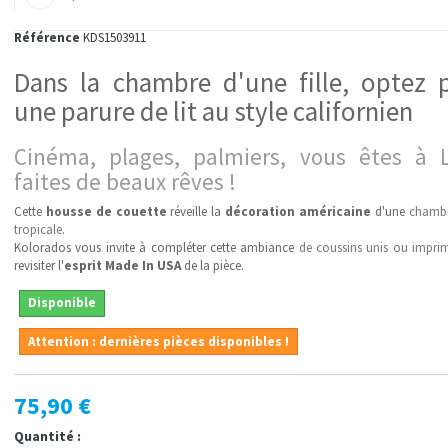
Référence
KDS1503911
Dans la chambre d'une fille, optez 
une parure de lit au style californien
Cinéma, plages, palmiers, vous êtes à L
faites de beaux rêves !
Cette
housse de couette
réveille la
décoration américaine
d'une
chambr
tropicale
.
Kolorados vous invite à compléter cette ambiance
de coussins unis ou impri
revisiter l'
esprit Made In USA
de la pièce.
Disponible
Attention : dernières pièces disponibles !
75,90 €
Quantité :