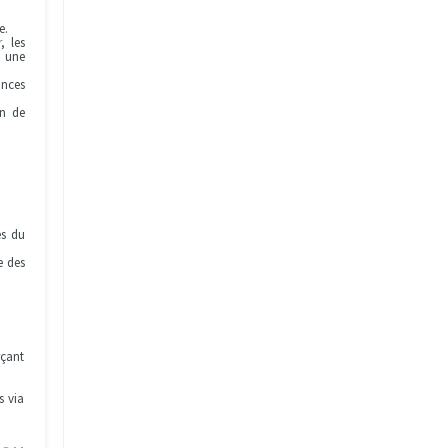
e.
r
, les
i une
ances
on de
es du
e des
rçant
s via