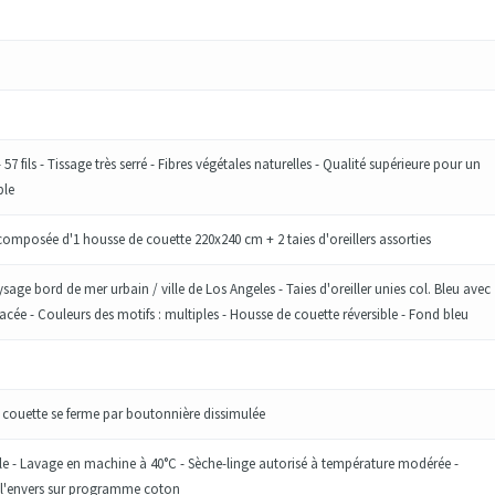
7 fils - Tissage très serré - Fibres végétales naturelles - Qualité supérieure pour un
ble
 composée d'1 housse de couette 220x240 cm + 2 taies d'oreillers assorties
sage bord de mer urbain / ville de Los Angeles - Taies d'oreiller unies col. Bleu avec
lacée - Couleurs des motifs : multiples - Housse de couette réversible - Fond bleu
 couette se ferme par boutonnière dissimulée
ile - Lavage en machine à 40°C - Sèche-linge autorisé à température modérée -
l'envers sur programme coton