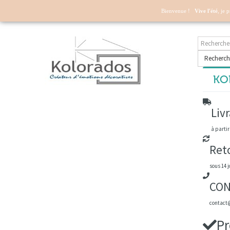
Mon compte
Bienvenue !
Vive l'été
, je 
Recherch
KOL
Livr
à partir
Ret
sous 14 j
CON
contact@
Pr