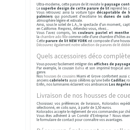
Ultra-moderne, cette parure de lit revisite le
paysage conte
Le
superbe design de cette parure de lit
reprend les c
Vous retrouvez ainsi la voiture type
décapotable de l
palmiers
qui ponctuent d'exotisme les
dunes de sab
atmosphère légère et estivale.
Ainsi, sous le soleil de L.A., le spectacle d'un moment, ca
en Californie. Respirez, détendez-vous, rêvez...
Vous l'avez compris, les
couleurs pastel et menthe 
la
chambre ado fille
comme celle d'une chambre d'hôtes avec
Cette
parure de lit NEW YORK
est composée d'une housse 
Découvrez également notre sélection de parures de lit dédiée
Quels accessoires déco complète
Vous pouvez facilement intégrer des
affiches de paysage
Par exemple, le coussin
Bahia
et son imprimé tropical ain
genre.
Nos
housses de coussins
Miami et Grove confortent aussi ce
anciens
cabriolets
aussi célèbres qu'une belle
Cadillac
ro
Enfin, nos luminaires éclairent vos ambiances
Los Angele
Livraison de nos housses de cou
Choisissez vos préférences de livraison, Kolorados expé
sélectionné, en colis suivi, à partir de 3,50 euros.
Kolorados accepte le règlement de vos commandes par ch
Vous êtes adhérent à un Comité d'Entreprise ? Nous réserv
le formulaire de contact pour connaître vos avantages.