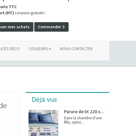
duits TTC
ort (HT)
Livraison gratuite !
nuer mes achats
Commander
UCES DECO
COULEURS
NOUS CONTACTER
Déjà vus
 de
Parure de lit 220 x...
Dans la chambre d'une
fille, optez...