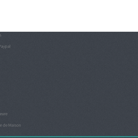
s
Paypal
ieure
e de Maison