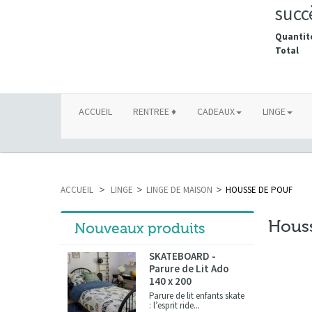
succ
Quantit
Total
ACCUEIL
RENTREE ♦
CADEAUX
LINGE
ACCUEIL
>
LINGE
>
LINGE DE MAISON
>
HOUSSE DE POUF
Hous
Nouveaux produits
SKATEBOARD -
Parure de Lit Ado
140 x 200
Parure de lit enfants skate
: l’esprit ride...