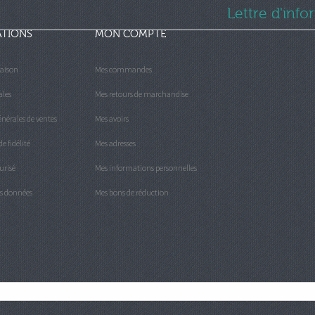
Lettre d'inf
ATIONS
MON COMPTE
raison
Mes commandes
ales
Mes retours de marchandise
nérales de ventes
Mes avoirs
 fidélité
Mes adresses
urisé
Mes informations personnelles
es données
Mes bons de réduction