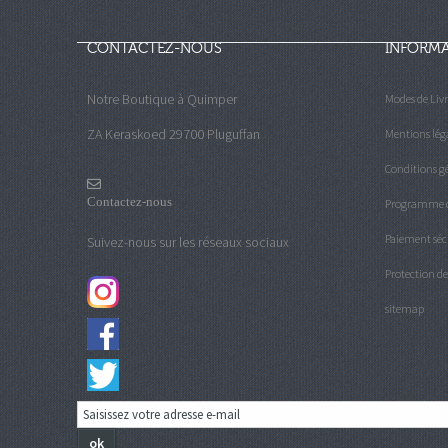
CONTACTEZ-NOUS
INFORM
Notre Boutique à Quimper
Modes de Liv
ZA Keraskoed 29700 Pluguffan
Mentions lég
Conditions gé
Contactez-nous
Programme de
Paiement séc
Suivez-nous sur les réseaux sociaux
Protection d
sitemap
ok