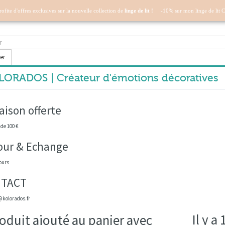
profite d'offres exclusives sur la nouvelle collection de
linge de lit !
-10% sur mon linge de lit 
er
ORADOS | Créateur d'émotions décoratives
aison offerte
 de 100 €
our & Echange
ours
TACT
kolorados.fr
Il y a
oduit ajouté au panier avec