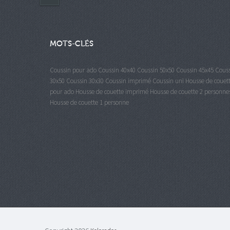
MOTS-CLÉS
Coussin pour ado
Coussin 40x40
Coussin 50x50
Coussin 45x45
Cous
30x50
Coussin 30x30
Coussin imprimé
Coussin uni
Housse de couet
pour ado
Housse de couette imprimé
Housse de couette 2 personne
Housse de couette 1 personne