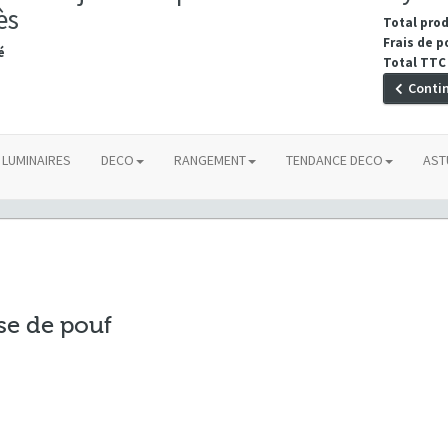
ès
Total pro
Frais de p
é
Total TTC
Conti
LUMINAIRES
DECO
RANGEMENT
TENDANCE DECO
AST
se de pouf