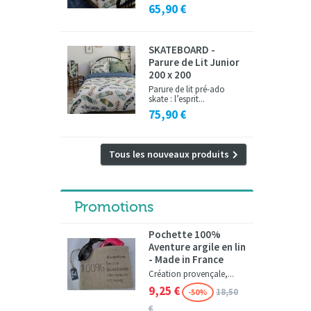
65,90 €
SKATEBOARD -
Parure de Lit Junior
200 x 200
Parure de lit pré-ado
skate : l’esprit...
75,90 €
Tous les nouveaux produits
Promotions
Pochette 100%
Aventure argile en lin
- Made in France
Création provençale,...
9,25 €
18,50
-50%
€