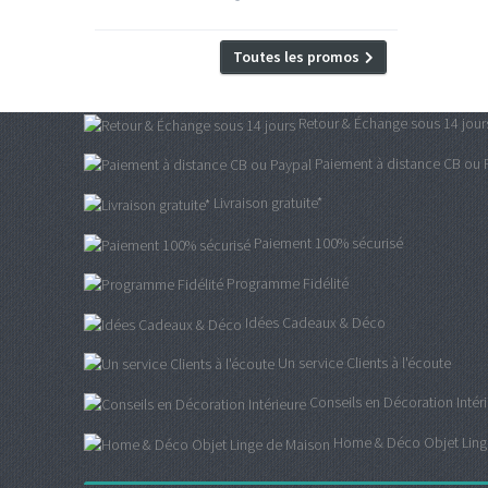
Toutes les promos
Retour & Échange sous 14 jour
Paiement à distance CB ou 
Livraison gratuite*
Paiement 100% sécurisé
Programme Fidélité
Idées Cadeaux & Déco
Un service Clients à l'écoute
Conseils en Décoration Intér
Home & Déco Objet Ling