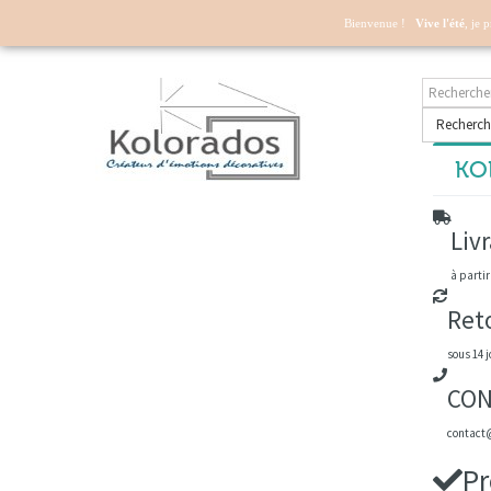
Mon compte
Bienvenue !
Vive l'été
, je 
Recherch
KOL
Livr
à partir
Ret
sous 14 j
CON
contact@
Pr