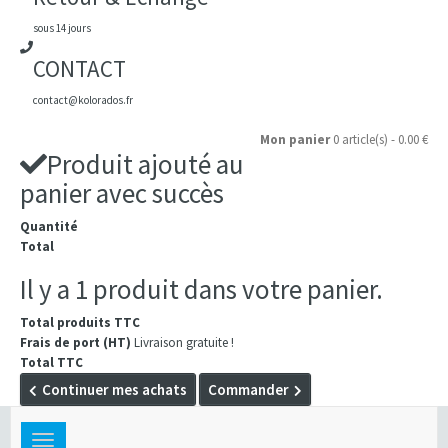
sous 14 jours
CONTACT
contact@kolorados.fr
Mon panier
0 article(s) - 0.00 €
Produit ajouté au
panier avec succès
Quantité
Total
Il y a 1 produit dans votre panier.
Total produits TTC
Frais de port (HT)
Livraison gratuite !
Total TTC
Continuer mes achats
Commander
Toggle