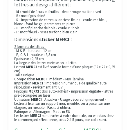
lettres au design différent
:
-
M
: motif de fleurs et feuilles - décor rouge sur fond vert
-
E
: motif gris chiné
-
R
: impression de carreaux anciens fleuris - couleurs : bleu,
blanc - fond beige, parements en pierre
-
C
: motif planche de bois - couleur : bois
-
I
: motif fleuri - roses sur fond bleu clair
Dimensions
sticker MERCI
:
2 formats de lettres :
- M & R - hauteur : 12 cm
- E, C & I - hauteur : 8,5 cm
Epaisseur : 0,35 cm
La largeur des lettres varie selon la lettre.
Le mot
MERCI
est livré sous la forme d'une plaque (32 x 22 x 0,35
cm).
Taille unique.
Composition
MERCI
: médium - MDF laminé
Impression
MERCI
: impression numérique de qualité haute
résolution - revêtement anti UV
Finitions
MERCI
: dos auto-adhésif - impression digitale - lettres
pré-découpées au laser
Utilisation
MERCI
: A sticker - Usage décoratif uniquement -
Lettres à fixer sur un support mur, meuble, ou à poser sur une
étagère, un meuble - Facile à utiliser.
Fabriqué en Allemagne - Made in EU
Les lettres
MERCI
sont livrées à votre domicile, ou en relais chez
le commerçant sélectionné, sous 2 à 5 jours, par colis suivi.