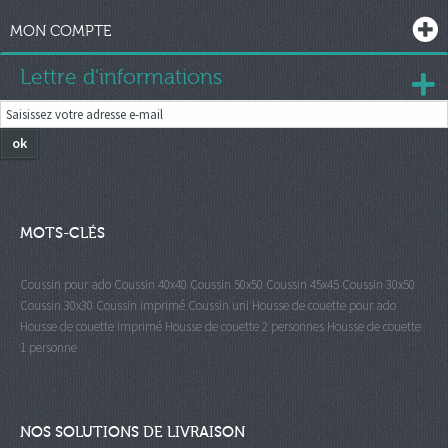
MON COMPTE
Lettre d'informations
ok
MOTS-CLÉS
Coussin pour ado
Coussin 40x40
Coussin 50x50
Coussin 45x45
Coussin 30x50
Coussin 30x30
Coussin imprimé
Coussin uni
Housse de couette pour ado
Housse de couette imprimé
Housse de couette 2 personnes
Housse de couette
1 personne
NOS SOLUTIONS DE LIVRAISON