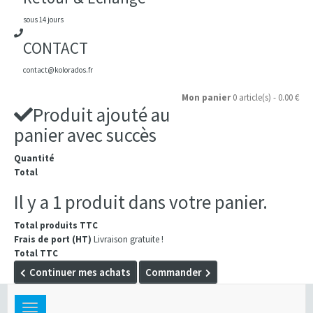
sous 14 jours
CONTACT
contact@kolorados.fr
Mon panier
0 article(s) - 0.00 €
Produit ajouté au
panier avec succès
Quantité
Total
Il y a 1 produit dans votre panier.
Total produits TTC
Frais de port (HT)
Livraison gratuite !
Total TTC
Continuer mes achats
Commander
Toggle