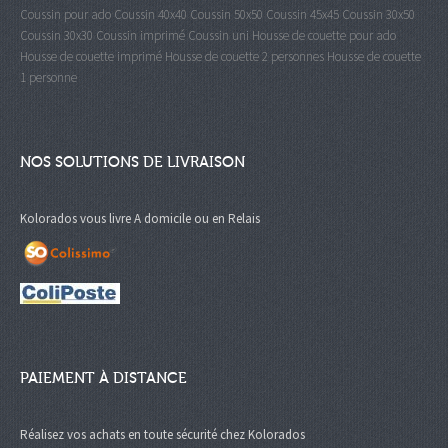
Coussin pour ado
Coussin 40x40
Coussin 50x50
Coussin 45x45
Coussin 30x50
Coussin 30x30
Coussin imprimé
Coussin uni
Housse de couette pour ado
Housse de couette imprimé
Housse de couette 2 personnes
Housse de couette
1 personne
NOS SOLUTIONS DE LIVRAISON
Kolorados vous livre A domicile ou en Relais
PAIEMENT À DISTANCE
Réalisez vos achats en toute sécurité chez Kolorados