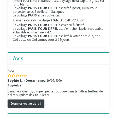
: motif Tour Eiffel et bancs roses, paysage de la capitale grisé, sur
fond blanc.
Le voilage
PARIS
TOUR EIFFEL
est prêt à poser, 100% voile
polyester, avec 8 oeillets métalliques.
Le
voilage
PARIS
est en polyester.
Dimensions du voilage
PARIS
: 140x250 cm.
Le voilage
PARIS
TOUR EIFFEL
est vendu à l'unité.
Le voilage
PARIS
TOUR EIFFEL
est d'entretien facile, repassable
et lavable en machine à 40°.
Le voilage
PARIS
TOUR EIFFEL
est livré à votre domicile, par
Coliposte ou Colissimo, sous 2 à 5 jours.
Avis
Note
Sophie L. - Douarnenez
10/02/2020
Superbe
Déniché à Géant Quimper, petite boutique dans les allées truffées de
belles surprises design. Allez-y !
Donner votre avis !