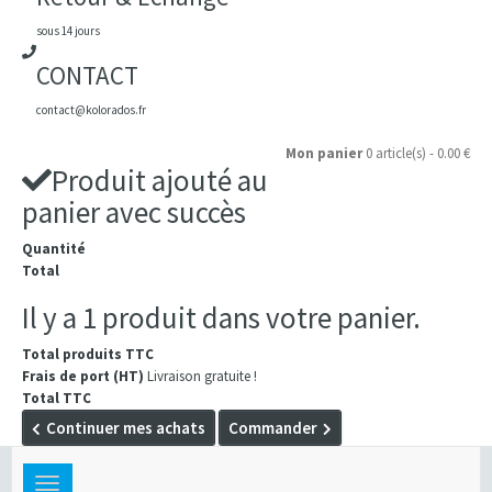
sous 14 jours
CONTACT
contact@kolorados.fr
Mon panier
0 article(s) - 0.00 €
Produit ajouté au
panier avec succès
Quantité
Total
Il y a 1 produit dans votre panier.
Total produits TTC
Frais de port (HT)
Livraison gratuite !
Total TTC
Continuer mes achats
Commander
Toggle