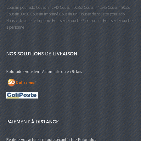
Coussin pour ado
Coussin 40x40
Coussin 50x50
Coussin 45x45
Coussin 30x50
Coussin 30x30
Coussin imprimé
Coussin uni
Housse de couette pour ado
Housse de couette imprimé
Housse de couette 2 personnes
Housse de couette
1 personne
NOS SOLUTIONS DE LIVRAISON
Kolorados vous livre A domicile ou en Relais
PAIEMENT À DISTANCE
Réalisez vos achats en toute sécurité chez Kolorados