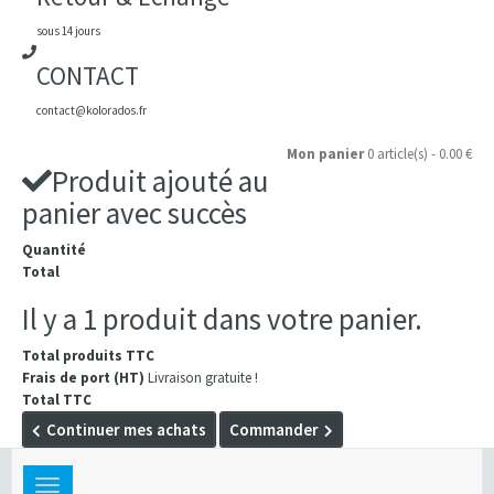
sous 14 jours
CONTACT
contact@kolorados.fr
Mon panier
0 article(s) - 0.00 €
Produit ajouté au
panier avec succès
Quantité
Total
Il y a 1 produit dans votre panier.
Total produits TTC
Frais de port (HT)
Livraison gratuite !
Total TTC
Continuer mes achats
Commander
Toggle