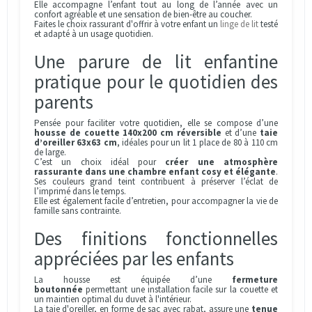
Elle accompagne l’enfant tout au long de l’année avec un
confort agréable et une sensation de bien-être au coucher.
Faites le choix rassurant d'offrir à votre enfant un
linge de lit
testé
et adapté à un usage quotidien.
Une parure de lit enfantine
pratique pour le quotidien des
parents
Pensée pour faciliter votre quotidien, elle se compose d’une
housse de couette 140x200 cm réversible
et d’une
taie
d’oreiller 63x63 cm
, idéales pour un lit 1 place de 80 à 110 cm
de large.
C’est un choix idéal pour
créer une atmosphère
rassurante dans une chambre enfant cosy et élégante
.
Ses couleurs grand teint contribuent à préserver l’éclat de
l’imprimé dans le temps.
Elle est également facile d’entretien, pour accompagner la vie de
famille sans contrainte.
Des finitions fonctionnelles
appréciées par les enfants
La housse est équipée d’une
fermeture
boutonnée
permettant une installation facile sur la couette et
un maintien optimal du duvet à l'intérieur.
La taie d'oreiller, en forme de sac avec rabat, assure une
tenue