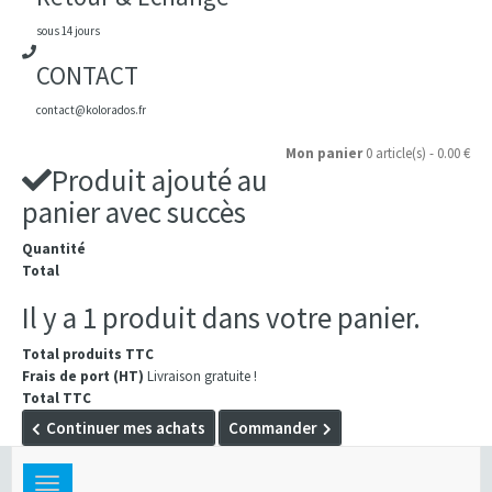
sous 14 jours
CONTACT
contact@kolorados.fr
Mon panier
0 article(s) - 0.00 €
Produit ajouté au
panier avec succès
Quantité
Total
Il y a 1 produit dans votre panier.
Total produits TTC
Frais de port (HT)
Livraison gratuite !
Total TTC
Continuer mes achats
Commander
Toggle