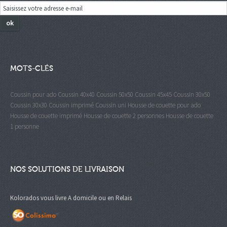
ok
MOTS-CLÉS
Coussin pour ado
Coussin 40x40
Coussin 50x50
Coussin 45x45
Coussin 30x50
Coussin 30x30
Coussin imprimé
Coussin uni
Housse de couette pour ado
Housse de couette imprimé
Housse de couette 2 personnes
Housse de couette
1 personne
NOS SOLUTIONS DE LIVRAISON
Kolorados vous livre A domicile ou en Relais