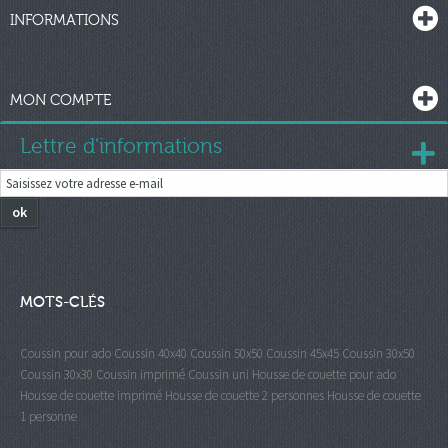
INFORMATIONS
MON COMPTE
Lettre d'informations
ok
MOTS-CLÉS
Coussin pour ado
Coussin 40x40
Coussin 50x50
Coussin 45x45
Coussin 30x50
Coussin 30x30
Coussin imprimé
Coussin uni
Housse de couette pour ado
Housse de couette imprimé
Housse de couette 2 personnes
Housse de couette
1 personne