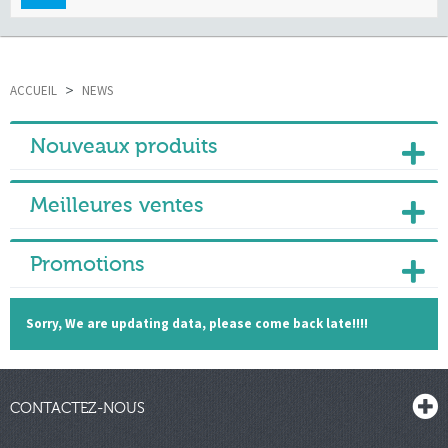
navigation
ACCUEIL
>
NEWS
Nouveaux produits
Meilleures ventes
Promotions
Sorry, We are updating data, please come back late!!!!
CONTACTEZ-NOUS