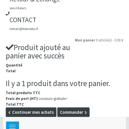
sous 14 jours
CONTACT
contact@kolorados.fr
Mon panier
0 article(s) - 0.00 €
Produit ajouté au
panier avec succès
Quantité
Total
Il y a 1 produit dans votre panier.
Total produits TTC
Frais de port (HT)
Livraison gratuite !
Total TTC
Continuer mes achats
Commander
Toggle