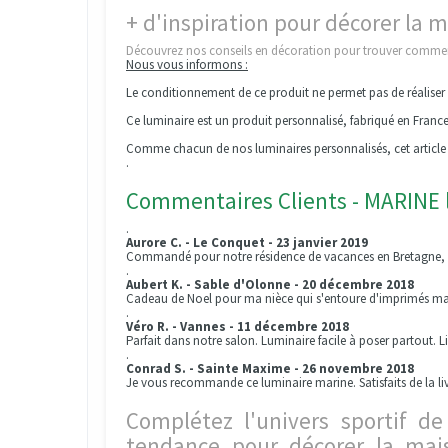
+ d'inspiration pour décorer la 
Découvrez nos conseils en décoration pour trouver
comment
Nous vous informons :
Le conditionnement de ce produit ne permet pas de réalise
Ce luminaire est un produit personnalisé, fabriqué en Franc
Comme chacun de nos luminaires personnalisés, cet article 
.
Commentaires Clients - MARINE 
.
Aurore C. - Le Conquet - 23 janvier 2019
Commandé pour notre résidence de vacances en Bretagne, b
.
Aubert K. - Sable d'Olonne - 20 décembre 2018
Cadeau de Noel pour ma nièce qui s'entoure d'imprimés mar
.
Véro R. - Vannes - 11 décembre 2018
Parfait dans notre salon. Luminaire facile à poser partout. L
.
Conrad S. - Sainte Maxime - 26 novembre 2018
Je vous recommande ce luminaire marine. Satisfaits de la li
Complétez l'univers sportif de
tendance pour décorer la mai