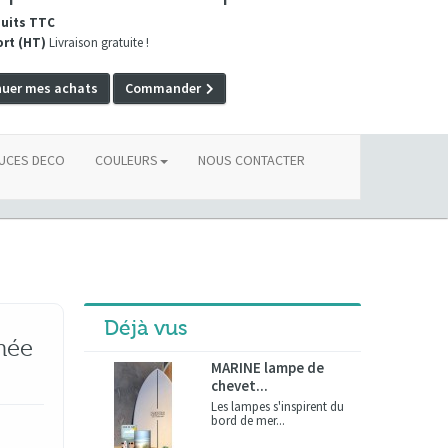
duits TTC
ort (HT)
Livraison gratuite !
nuer mes achats
Commander
UCES DECO
COULEURS
NOUS CONTACTER
Déjà vus
mée
MARINE lampe de
chevet...
Les lampes s'inspirent du
bord de mer...