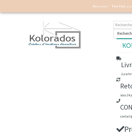
Mon compte
Bienvenue !
Vive l'été
, je 
Recherch
KOL
Livr
à partir
Ret
sous 14 j
CON
contact@
Pr