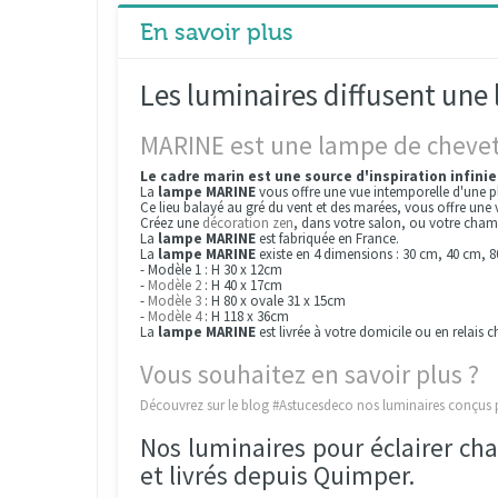
En savoir plus
Les luminaires diffusent une
MARINE est une lampe de chevet
Le cadre marin est une source d'inspiration infinie
La
lampe
MARINE
vous offre une vue intemporelle d'une pl
Ce lieu balayé au gré du vent et des marées, vous offre une 
Créez une
décoration zen
, dans votre salon, ou votre cha
La
lampe
MARINE
est fabriquée en France.
La
lampe
MARINE
existe en 4 dimensions : 30 cm, 40 cm, 
- Modèle 1 : H 30 x 12cm
-
Modèle 2
: H 40 x 17cm
-
Modèle 3
: H 80 x ovale 31 x 15cm
-
Modèle 4
: H 118 x 36cm
La
lampe MARINE
est livrée à votre domicile ou en relais 
Vous souhaitez en savoir plus ?
Découvrez sur le blog #Astucesdeco nos
luminaires conçus p
Nos luminaires pour éclairer ch
et livrés depuis Quimper.