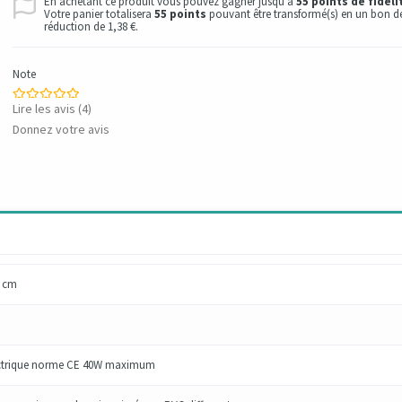
En achetant ce produit vous pouvez gagner jusqu'à
55
points de fidéli
Votre panier totalisera
55
points
pouvant être transformé(s) en un bon d
réduction de
1,38 €
.
Note
Lire les avis (
4
)
Donnez votre avis
2 cm
ctrique norme CE 40W maximum