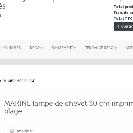
ès
Total pro
Frais de p
é
Total TTC
Conti
LUMINAIRES
DECO
RANGEMENT
TENDANCE DECO
AST
0 CM IMPRIMÉE PLAGE
MARINE lampe de chevet 30 cm impri
plage
Imprimer