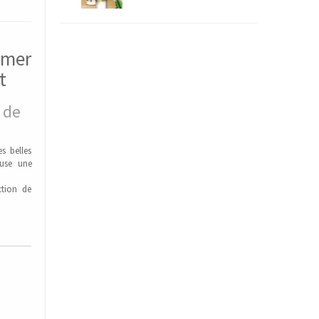
 mer
t
 de
s belles
use une
ction de