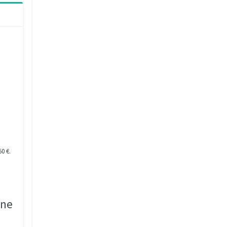
0 €.
gne