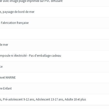
r avec image plage imprimée sur PVC diffusant
, paysage de bord de mer
 - Fabrication française
de mer
mpoule ni électricité - Pas d'emballage cadeau
ce
evet MARINE
e Enfant
s, Pré-adolescent 9-12 ans, Adolescent 13-17 ans, Adulte 18 et plus