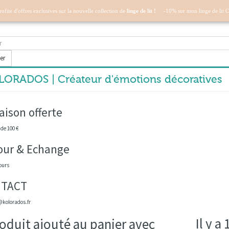
profite d'offres exclusives sur la nouvelle collection de
linge de lit !
-10% sur mon linge de lit 
er
ORADOS | Créateur d'émotions décoratives
aison offerte
 de 100 €
our & Echange
ours
TACT
kolorados.fr
Il y a
oduit ajouté au panier avec