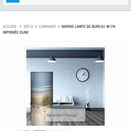
navigation
ACCUEIL
>
DÉCO
>
LUMINAIRE
>
MARINE LAMPE DE BUREAU 40 CM
IMPRIMÉE DUNE
Agrandir l'image