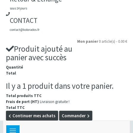
sous 14 jours
CONTACT
contact@kolorados.fr
Mon panier
0 article(s) - 0.00 €
Produit ajouté au
panier avec succès
Quantité
Total
Il y a 1 produit dans votre panier.
Total produits TTC
Frais de port (HT)
Livraison gratuite !
Total TTC
Continuer mes achats
Commander
Toggle