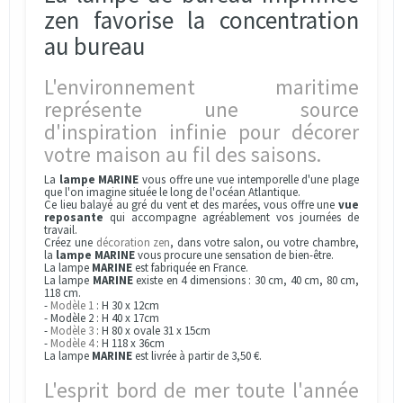
zen favorise la concentration
au bureau
L'environnement maritime
représente une source
d'inspiration infinie pour décorer
votre maison au fil des saisons.
La
lampe
MARINE
vous offre une vue intemporelle d'une plage
que l'on imagine située le long de l'océan Atlantique.
Ce lieu balayé au gré du vent et des marées, vous offre une
vue
reposante
qui accompagne agréablement vos journées de
travail.
Créez une
décoration zen
, dans votre salon, ou votre chambre,
la
lampe
MARINE
vous procure une sensation de bien-être.
La lampe
MARINE
est fabriquée en France.
La lampe
MARINE
existe en 4 dimensions : 30 cm, 40 cm, 80 cm,
118 cm.
-
Modèle 1
: H 30 x 12cm
- Modèle 2 : H 40 x 17cm
-
Modèle 3
: H 80 x ovale 31 x 15cm
-
Modèle 4
: H 118 x 36cm
La lampe
MARINE
est livrée à partir de 3,50 €.
L'esprit bord de mer toute l'année