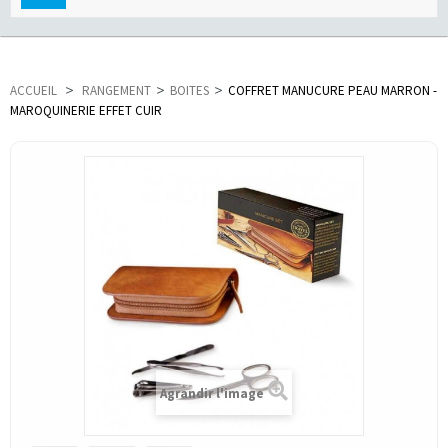
navigation
ACCUEIL
>
RANGEMENT
>
BOITES
>
COFFRET MANUCURE PEAU MARRON -
MAROQUINERIE EFFET CUIR
Agrandir l'image