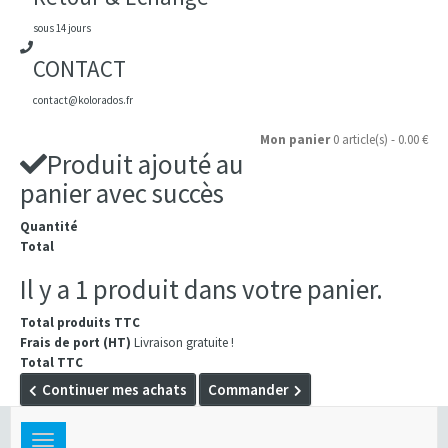
sous 14 jours
CONTACT
contact@kolorados.fr
Mon panier
0 article(s) - 0.00 €
Produit ajouté au
panier avec succès
Quantité
Total
Il y a 1 produit dans votre panier.
Total produits TTC
Frais de port (HT)
Livraison gratuite !
Total TTC
Continuer mes achats
Commander
Toggle