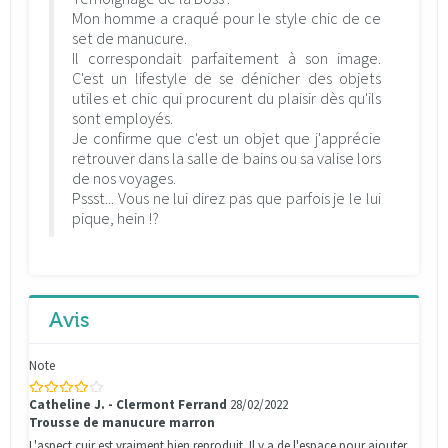
Mon homme a craqué pour le style chic de ce
set de manucure.
Il correspondait parfaitement à son image.
C'est un lifestyle de se dénicher des objets
utiles et chic qui procurent du plaisir dès qu'ils
sont employés.
Je confirme que c'est un objet que j'apprécie
retrouver dans la salle de bains ou sa valise lors
de nos voyages.
Pssst... Vous ne lui direz pas que parfois je le lui
pique, hein !?
Avis
Note
Catheline J. - Clermont Ferrand
28/02/2022
Trousse de manucure marron
L'aspect cuir est vraiment bien reproduit. Il y a de l'espace pour ajouter