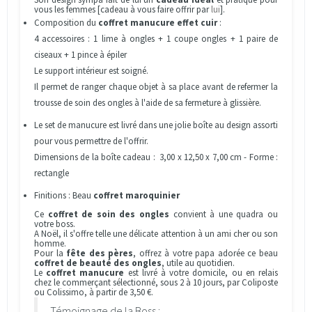
vous les femmes [cadeau à vous faire offrir par
lui
].
Composition du
coffret manucure effet cuir
:
4 accessoires : 1 lime à ongles + 1 coupe ongles + 1 paire de
ciseaux + 1 pince à épiler
Le support intérieur est soigné.
Il permet de ranger chaque objet à sa place avant de refermer la
trousse de soin des ongles à l'aide de sa fermeture à glissière.
Le set de manucure est livré dans une jolie boîte au design assorti
pour vous permettre de l'offrir.
Dimensions de la boîte cadeau : 3,00 x 12,50 x 7,00 cm - Forme :
rectangle
Finitions : Beau
coffret maroquinier
Ce
coffret de soin des ongles
convient à une quadra ou
votre boss.
A Noël, il s'offre telle une délicate attention à un ami cher ou son
homme.
Pour la
fête des pères
, offrez à votre papa adorée ce beau
coffret de beauté des ongles
, utile au quotidien.
Le
coffret manucure
est livré à votre domicile, ou en relais
chez le commerçant sélectionné, sous 2 à 10 jours, par Coliposte
ou Colissimo, à partir de 3,50 €.
Témoignage de la Boss :