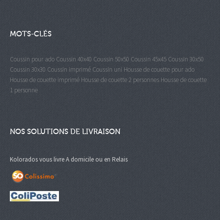
MOTS-CLÉS
Coussin pour ado
Coussin 40x40
Coussin 50x50
Coussin 45x45
Coussin 30x50
Coussin 30x30
Coussin imprimé
Coussin uni
Housse de couette pour ado
Housse de couette imprimé
Housse de couette 2 personnes
Housse de couette
1 personne
NOS SOLUTIONS DE LIVRAISON
Kolorados vous livre A domicile ou en Relais