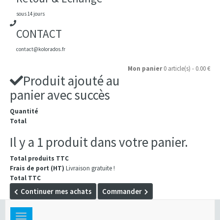
sous 14 jours
CONTACT
contact@kolorados.fr
Mon panier
0 article(s) - 0.00 €
Produit ajouté au
panier avec succès
Quantité
Total
Il y a 1 produit dans votre panier.
Total produits TTC
Frais de port (HT)
Livraison gratuite !
Total TTC
Continuer mes achats
Commander
Toggle