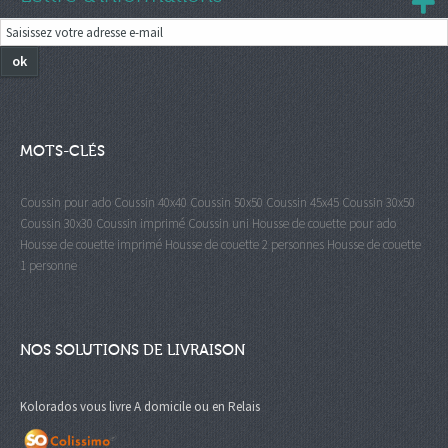
ok
MOTS-CLÉS
Coussin pour ado
Coussin 40x40
Coussin 50x50
Coussin 45x45
Coussin 30x50
Coussin 30x30
Coussin imprimé
Coussin uni
Housse de couette pour ado
Housse de couette imprimé
Housse de couette 2 personnes
Housse de couette
1 personne
NOS SOLUTIONS DE LIVRAISON
Kolorados vous livre A domicile ou en Relais