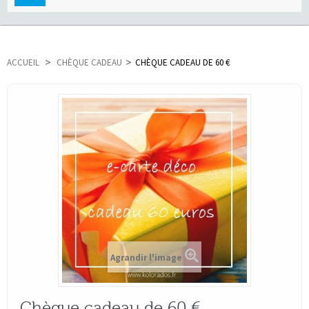
navigation
ACCUEIL
>
CHÈQUE CADEAU
>
CHÈQUE CADEAU DE 60 €
Agrandir l'image
Chèque cadeau de 60 €