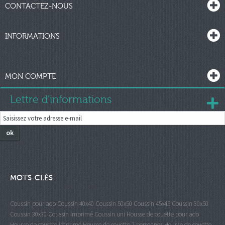
CONTACTEZ-NOUS
INFORMATIONS
MON COMPTE
Lettre d'informations
ok
MOTS-CLÉS
Coussin pour ado
Coussin 40x40
Coussin 50x50
Coussin 45x45
Coussin 30x50
Coussin 30x30
Coussin imprimé
Coussin uni
Housse de couette pour ado
Housse de couette imprimé
Housse de couette 2 personnes
Housse de couette