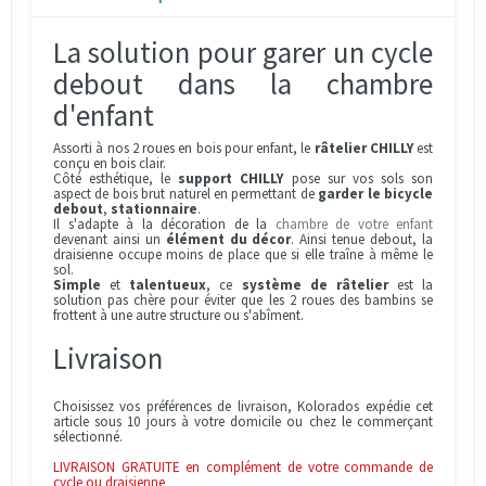
La solution pour garer un cycle
debout dans la chambre
d'enfant
Assorti à nos 2 roues en bois pour enfant, le
râtelier CHILLY
est
conçu en bois clair.
Côté esthétique, le
support CHILLY
pose sur vos sols son
aspect de bois brut naturel en permettant de
garder le bicycle
debout
,
stationnaire
.
Il s'adapte à la décoration de la
chambre de votre enfant
devenant ainsi un
élément du décor
. Ainsi tenue debout, la
draisienne occupe moins de place que si elle traîne à même le
sol.
Simple
et
talentueux
, ce
système de râtelier
est la
solution pas chère pour éviter que les 2 roues des bambins se
frottent à une autre structure ou s'abîment.
Livraison
Choisissez vos préférences de livraison, Kolorados expédie cet
article sous 10 jours à votre domicile ou chez le commerçant
sélectionné.
LIVRAISON GRATUITE en complément de votre commande de
cycle ou draisienne