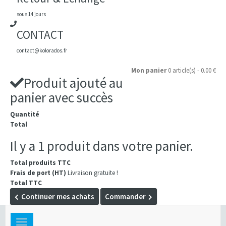
sous 14 jours
CONTACT
contact@kolorados.fr
Mon panier
0 article(s) - 0.00 €
Produit ajouté au
panier avec succès
Quantité
Total
Il y a 1 produit dans votre panier.
Total produits TTC
Frais de port (HT)
Livraison gratuite !
Total TTC
Continuer mes achats
Commander
Toggle