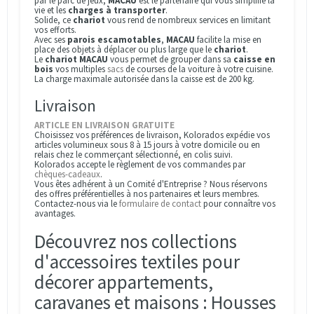
par le parc de jeux,
MACAU
est le partenaire qui vous simplifie la
vie et les
charges à transporter
.
Solide, ce
chariot
vous rend de nombreux services en limitant
vos efforts.
Avec ses
parois escamotables
,
MACAU
facilite la mise en
place des objets à déplacer ou plus large que le
chariot
.
Le
chariot MACAU
vous permet de grouper dans sa
caisse en
bois
vos multiples
sacs
de courses de la voiture à votre cuisine.
La charge maximale autorisée dans la caisse est de 200 kg.
Livraison
ARTICLE EN LIVRAISON GRATUITE
Choisissez vos préférences de livraison, Kolorados expédie vos
articles volumineux sous 8 à 15 jours à votre domicile ou en
relais chez le commerçant sélectionné, en colis suivi.
Kolorados accepte le règlement de vos commandes par
chèques-cadeaux
.
Vous êtes adhérent à un Comité d'Entreprise ? Nous réservons
des offres préférentielles à nos partenaires et leurs membres.
Contactez-nous via le
formulaire de contact
pour connaître vos
avantages.
Découvrez nos collections
d'accessoires textiles pour
décorer appartements,
caravanes et maisons : Housses