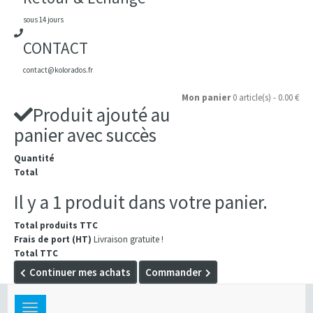
sous 14 jours
CONTACT
contact@kolorados.fr
Mon panier
0 article(s) - 0.00 €
Produit ajouté au
panier avec succès
Quantité
Total
Il y a 1 produit dans votre panier.
Total produits TTC
Frais de port (HT)
Livraison gratuite !
Total TTC
Continuer mes achats
Commander
Toggle