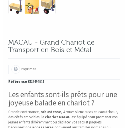
MACAU - Grand Chariot de
Transport en Bois et Métal
Imprimer
Référence
KDS496911
Les enfants sont-ils prêts pour une
joyeuse balade en chariot ?
Grande contenance,
robustesse
, 4 roues silencieuses en caoutchouc,
des côtés amovibles, le
chariot MACAU
est équipé pour promener vos
jeunes enfants différemment ou déplacer vos sacs et paquets.
Découvrez nos
accessoires
convenant aux familles
nomades
qui