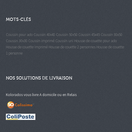
MOTS-CLÉS
Coussin pour ado
Coussin 40x40
Coussin 50x50
Coussin 45x45
Coussin 30x50
Coussin 30x30
Coussin imprimé
Coussin uni
Housse de couette pour ado
Housse de couette imprimé
Housse de couette 2 personnes
Housse de couette
1 personne
NOS SOLUTIONS DE LIVRAISON
Kolorados vous livre A domicile ou en Relais