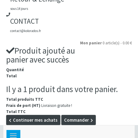
sous 14 jours
CONTACT
contact@kolorados.fr
Mon panier
0 article(s) - 0.00 €
Produit ajouté au
panier avec succès
Quantité
Total
Il y a 1 produit dans votre panier.
Total produits TTC
Frais de port (HT)
Livraison gratuite !
Total TTC
Continuer mes achats
Commander
Toggle