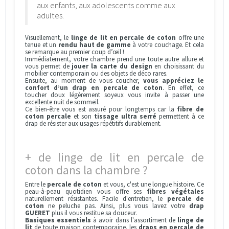
aux enfants, aux adolescents comme aux
adultes.
Visuellement, le
linge de lit en percale de coton
offre une
tenue et un
rendu haut de gamme
à votre couchage. Et cela
se remarque au premier coup d’œil !
Immédiatement, votre chambre prend une toute autre allure et
vous permet de
jouer la carte du design
en choisissant du
mobilier contemporain ou des objets de déco rares.
Ensuite, au moment de vous coucher,
vous appréciez le
confort d’un drap en percale de coton
. En effet, ce
toucher doux légèrement soyeux vous invite à passer une
excellente nuit de sommeil.
Ce bien-être vous est assuré pour longtemps car la
fibre de
coton percale
et son
tissage ultra serré
permettent à ce
drap de résister aux usages répétitifs durablement.
+ de linge de lit en percale de
coton dans la chambre ?
Entre le
percale de coton
et vous, c'est une longue histoire. Ce
peau-à-peau quotidien vous offre ses
fibres végétales
naturellement résistantes. Facile d'entretien, le
percale de
coton
ne peluche pas. Ainsi, plus vous lavez votre
drap
GUERET
plus il vous restitue sa douceur.
Basiques essentiels
à avoir dans l'assortiment de
linge de
lit
de toute maison contemporaine, les
draps en percale de