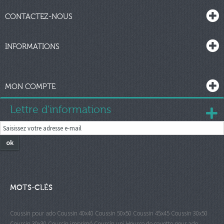
CONTACTEZ-NOUS
INFORMATIONS
MON COMPTE
Lettre d'informations
ok
MOTS-CLÉS
Coussin pour ado
Coussin 40x40
Coussin 50x50
Coussin 45x45
Coussin 30x50
Coussin 30x30
Coussin imprimé
Coussin uni
Housse de couette pour ado