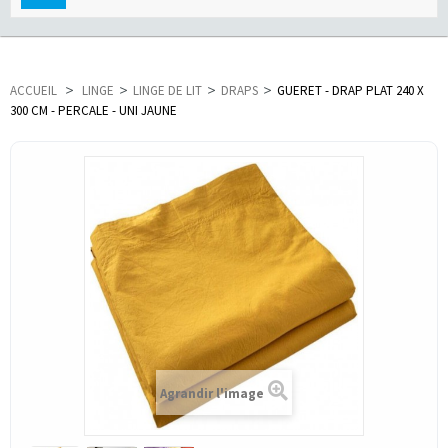
navigation
ACCUEIL
>
LINGE
>
LINGE DE LIT
>
DRAPS
>
GUERET - DRAP PLAT 240 X
300 CM - PERCALE - UNI JAUNE
Agrandir l'image