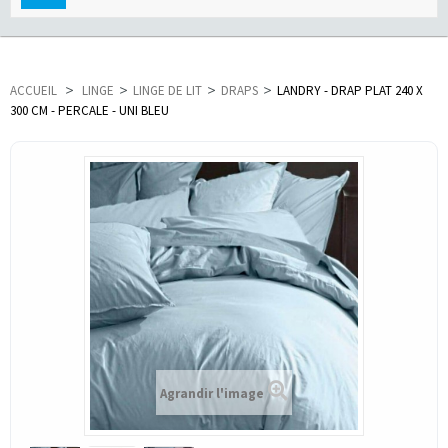
navigation
ACCUEIL
>
LINGE
>
LINGE DE LIT
>
DRAPS
>
LANDRY - DRAP PLAT 240 X
300 CM - PERCALE - UNI BLEU
Agrandir l'image