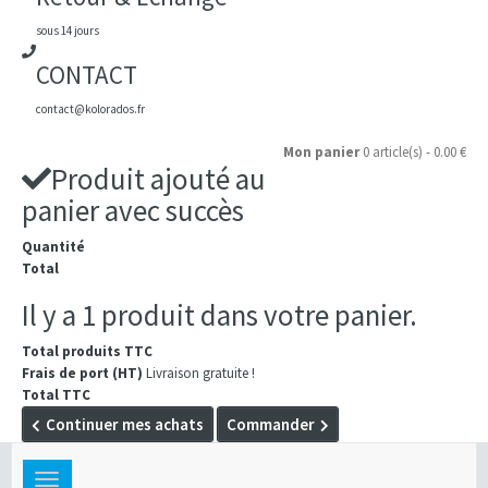
sous 14 jours
CONTACT
contact@kolorados.fr
Mon panier
0 article(s) - 0.00 €
Produit ajouté au
panier avec succès
Quantité
Total
Il y a 1 produit dans votre panier.
Total produits TTC
Frais de port (HT)
Livraison gratuite !
Total TTC
Continuer mes achats
Commander
Toggle