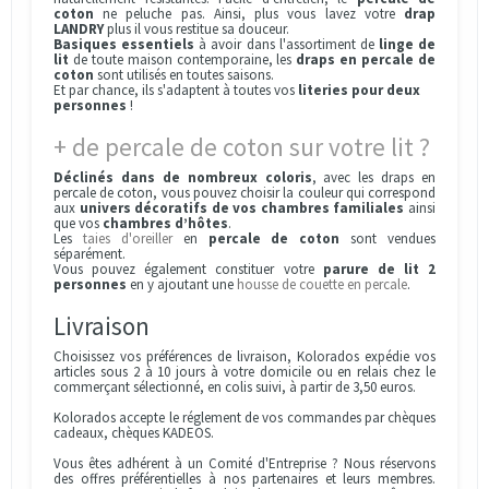
coton
ne peluche pas. Ainsi, plus vous lavez votre
drap
LANDRY
plus il vous restitue sa douceur.
Basiques essentiels
à avoir dans l'assortiment de
linge de
lit
de toute maison contemporaine, les
draps en percale de
coton
sont utilisés en toutes saisons.
Et par chance, ils s'adaptent à toutes vos
literies pour deux
personnes
!
+ de percale de coton sur votre lit ?
Déclinés dans de nombreux coloris
, avec les draps en
percale de coton, vous pouvez choisir la couleur qui correspond
aux
univers décoratifs de vos chambres familiales
ainsi
que vos
chambres d’hôtes
.
Les
taies d'oreiller
en
percale de coton
sont vendues
séparément.
Vous pouvez également constituer votre
parure de lit 2
personnes
en y ajoutant une
housse de couette en percale
.
Livraison
Choisissez vos préférences de livraison, Kolorados expédie vos
articles sous 2 à 10 jours à votre domicile ou en relais chez le
commerçant sélectionné, en colis suivi, à partir de 3,50 euros.
Kolorados accepte le réglement de vos commandes par chèques
cadeaux, chèques KADEOS.
Vous êtes adhérent à un Comité d'Entreprise ? Nous réservons
des offres préférentielles à nos partenaires et leurs membres.