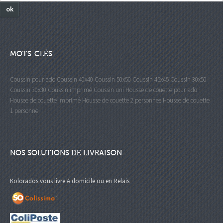
ok
MOTS-CLÉS
Coussin pour ado
Coussin 40x40
Coussin 50x50
Coussin 45x45
Coussin 30x50
Coussin 30x30
Coussin imprimé
Coussin uni
Housse de couette pour ado
Housse de couette imprimé
Housse de couette 2 personnes
Housse de couette
1 personne
NOS SOLUTIONS DE LIVRAISON
Kolorados vous livre A domicile ou en Relais