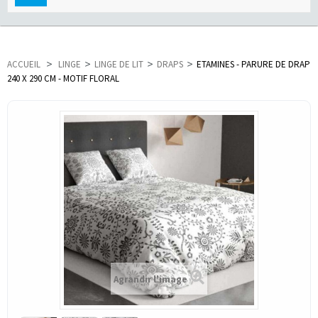
navigation
ACCUEIL
>
LINGE
>
LINGE DE LIT
>
DRAPS
>
ETAMINES - PARURE DE DRAP
240 X 290 CM - MOTIF FLORAL
Agrandir l'image