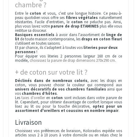
chambre ?
Entre le
coton
et vous, c'est une longue histoire. Ce peau-à-
peau quotidien vous offre ses
fibres végétales
naturellement
résistantes. Facile d'entretien, le
coton
ne peluche pas. Ainsi,
plus vous lavez votre
parure de drap ETAMINES
plus elle vous
restitue sa douceur.
Basiques essentiels
à avoir dans l'assortiment de
linge de
lit
de toute maison contemporaine, les
draps en coton fleuri
s'utilisent en toutes saisons.
Et par chance, ils s'adaptent à toutes vos
literies pour deux
personnes
!
Pour équiper vos literies 2 personnes largeur 160 cm de ce
modèle,
choisissez la parure de drap dimensions 270x290 cm
.
+ de coton sur votre lit ?
Déclinés dans de nombreux coloris
, avec les draps en
coton, vous pouvez choisir la couleur qui correspond aux
univers décoratifs de vos chambres familiales
ainsi que
vos
chambres d’hôtes
.
Les
taies d'oreiller
en
coton
sont incluses dans votre parure de
lit. Cependant, pour obtenir davantage de confort lorsque vous
lisez au lit ou pour la touche décorative,
optez pour un
assortiment d'oreillers et coussins en nombre impair
.
Livraison
Choisissez vos préférences de livraison, Kolorados expédie vos
articles sous 2 à 10 jours à votre domicile ou en relais chez le