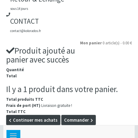
sous 14 jours
CONTACT
contact@kolorados.fr
Mon panier
0 article(s) - 0.00 €
Produit ajouté au
panier avec succès
Quantité
Total
Il y a 1 produit dans votre panier.
Total produits TTC
Frais de port (HT)
Livraison gratuite !
Total TTC
Continuer mes achats
Commander
Toggle