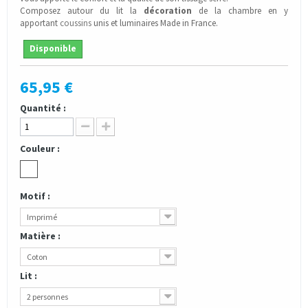
Composez autour du lit la
décoration
de la chambre en y
apportant
coussins
unis et luminaires Made in France.
Disponible
65,95 €
Quantité :
Couleur :
Motif :
Imprimé
Matière :
Coton
Lit :
2 personnes