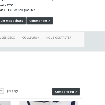
duits TTC
ort (HT)
Livraison gratuite !
nuer mes achats
Commander
UCES DECO
COULEURS
NOUS CONTACTER
par page
Comparer (
0
)