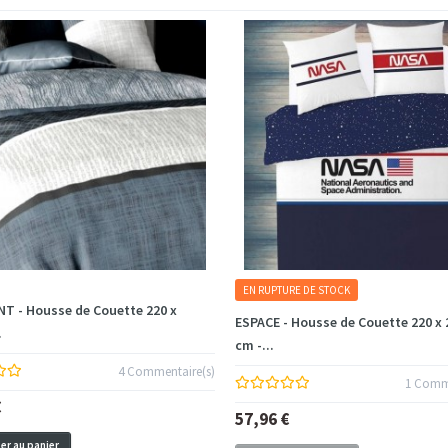
EN RUPTURE DE STOCK
T - Housse de Couette 220 x
ESPACE - Housse de Couette 220 x 
.
cm -...
4 Commentaire(s)
1 Comme
€
57,96 €
er au panier