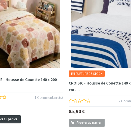
EN RUPTURE DE STOCK
 - Housse de Couette 140 x 200
CROISIC - Housse de Couette 140 x
cm -...
1 Commentaire(s)
2 Comme
€
85,90 €
er au panier
Ajouter au panier