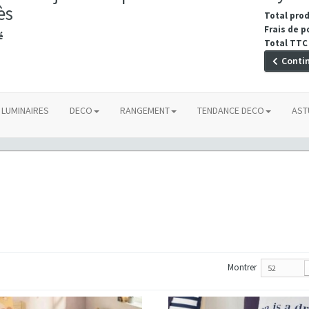
ès
Total pro
Frais de p
é
Total TTC
Conti
LUMINAIRES
DECO
RANGEMENT
TENDANCE DECO
AST
Montrer
52