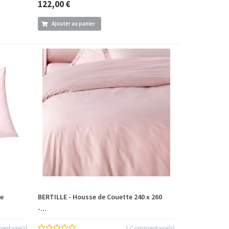
122,00 €
Ajouter au panier
le
BERTILLE - Housse de Couette 240 x 260
-...
ntaire(s)
1 Commentaire(s)