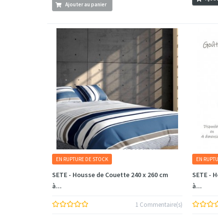
Ajouter au panier
EN RUPTURE DE STOCK
EN RUPTU
SETE - Housse de Couette 240 x 260 cm
SETE - H
à...
à...
1 Commentaire(s)