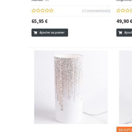
2 Commentaire(s)
65,95 €
49,90 
Ajouter au panier
Ajout
EN RUPTU