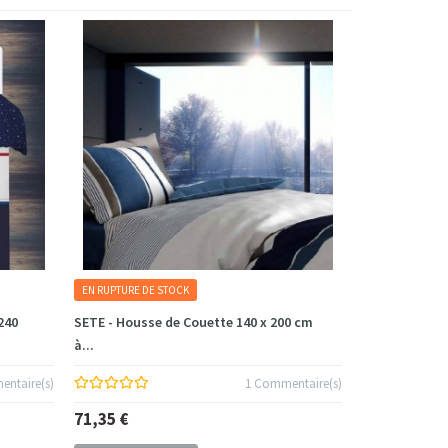
EN RUPTURE DE STOCK
240
SETE - Housse de Couette 140 x 200 cm
à...
ntaire(s)
1 Commentaire(s)
71,35 €