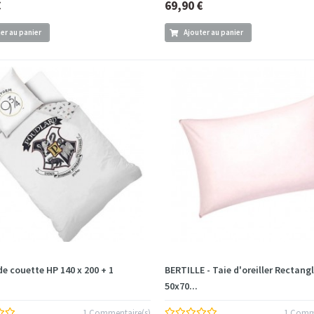
€
69,90 €
er au panier
Ajouter au panier
e couette HP 140 x 200 + 1
BERTILLE - Taie d'oreiller Rectang
50x70...
1 Commentaire(s)
1 Comme