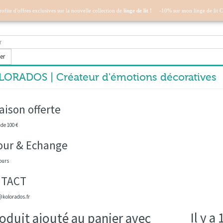
profite d'offres exclusives sur la nouvelle collection de
linge de lit !
-10% sur mon linge de lit 
er
ORADOS | Créateur d'émotions décoratives
aison offerte
 de 100 €
our & Echange
ours
TACT
kolorados.fr
Il y a
oduit ajouté au panier avec