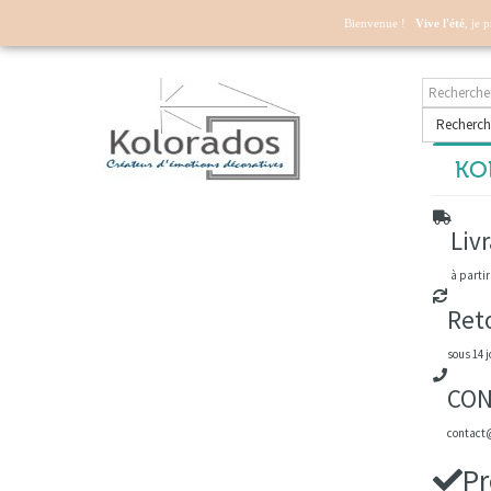
Mon compte
Bienvenue !
Vive l'été
, je 
Recherch
KOL
Livr
à partir
Ret
sous 14 j
CON
contact@
Pr