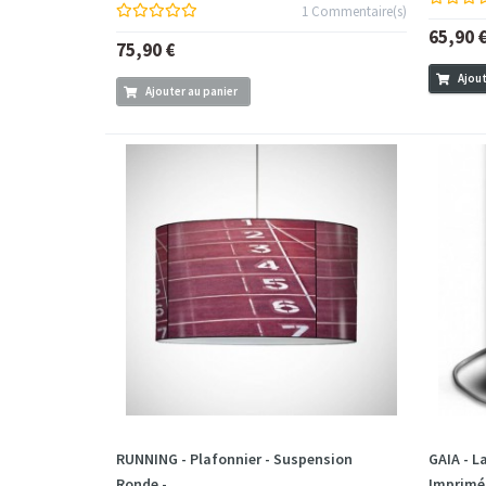
1 Commentaire(s)
65,90 
75,90 €
Ajout
Ajouter au panier
RUNNING - Plafonnier - Suspension
GAIA - L
Ronde -...
Imprimé.