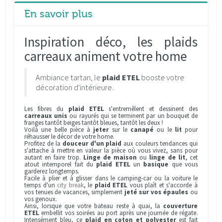
En savoir plus
Inspiration déco, les plaids
carreaux animent votre home
Ambiance tartan, le
plaid ETEL
booste votre
décoration d'intérieure.
Les fibres du
plaid ETEL
s'entremêlent et dessinent des
carreaux unis
ou rayurés qui se terminent par un bouquet de
franges tantôt beiges tantôt bleues, tantôt les deux !
Voilà une belle pièce à
jeter
sur le
canapé
ou le
lit
pour
réhausser le décor de votre home.
Profitez de la
douceur d'un plaid
aux couleurs tendances qui
s'attache à mettre en valeur la pièce où vous vivez, sans pour
autant en faire trop.
Linge de maison
ou
linge de lit
, cet
atout intemporel fait du
plaid ETEL
un
basique
que vous
garderez longtemps.
Facile à plier et à glisser dans le camping-car ou la voiture le
temps d'un
city break
, le
plaid ETEL
vous plaît et s'accorde à
vos tenues de vacances, simplement
jeté sur vos épaules
ou
vos genoux.
Ainsi, lorsque que votre bateau reste à quai, la
couverture
ETEL
embellit vos soirées au port après une journée de régate.
Intensément bleu, ce
plaid en coton et polyester
est fait