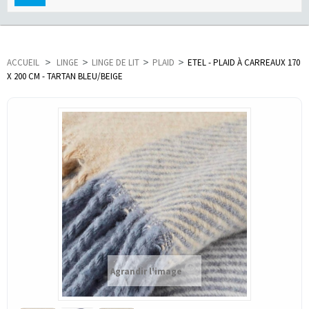
navigation
ACCUEIL
>
LINGE
>
LINGE DE LIT
>
PLAID
>
ETEL - PLAID À CARREAUX 170
X 200 CM - TARTAN BLEU/BEIGE
Agrandir l'image