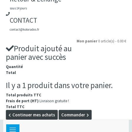
sous 14 jours
CONTACT
contact@kolorados.fr
Mon panier
0 article(s) - 0.00 €
Produit ajouté au
panier avec succès
Quantité
Total
Il y a 1 produit dans votre panier.
Total produits TTC
Frais de port (HT)
Livraison gratuite !
Total TTC
Continuer mes achats
Commander
Toggle