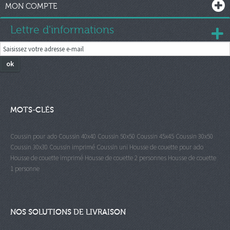
MON COMPTE
Lettre d'informations
ok
MOTS-CLÉS
Coussin pour ado
Coussin 40x40
Coussin 50x50
Coussin 45x45
Coussin 30x50
Coussin 30x30
Coussin imprimé
Coussin uni
Housse de couette pour ado
Housse de couette imprimé
Housse de couette 2 personnes
Housse de couette
1 personne
NOS SOLUTIONS DE LIVRAISON