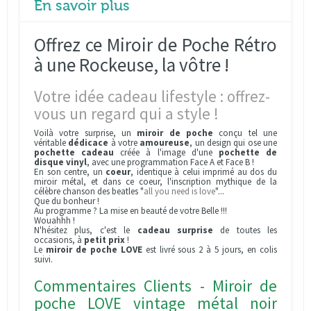
En savoir plus
Offrez ce Miroir de Poche Rétro
à une Rockeuse, la vôtre !
Votre idée cadeau lifestyle : offrez-
vous un regard qui a style !
Voilà votre surprise, un
miroir de poche
conçu tel une
véritable
dédicace
à votre
amoureuse
, un design qui ose une
pochette cadeau
créée à l'image d'une
pochette de
disque vinyl
, avec une programmation Face A et Face B !
En son centre, un
coeur
, identique à celui imprimé au dos du
miroir métal, et dans ce coeur, l'inscription mythique de la
célèbre chanson des beatles "
all you need is love
"...
Que du bonheur !
Au programme ? La mise en beauté de votre Belle !!!
Wouahhh !
N'hésitez plus, c'est le
cadeau surprise
de toutes les
occasions, à
petit prix
!
Le
miroir de poche LOVE
est livré sous 2 à 5 jours, en colis
suivi.
Commentaires Clients - Miroir de
poche LOVE vintage métal noir