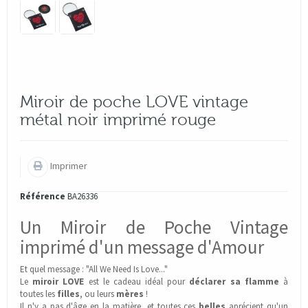
Miroir de poche LOVE vintage
métal noir imprimé rouge
Imprimer
Référence
BA26336
Un Miroir de Poche Vintage
imprimé d'un message d'Amour
Et quel message : "All We Need Is Love..."
Le
miroir LOVE
est le cadeau idéal pour
déclarer sa flamme
à
toutes les
filles
, ou leurs
mères
!
Il n'y a pas d'âge en la matière, et toutes ces
belles
aprécient qu'un