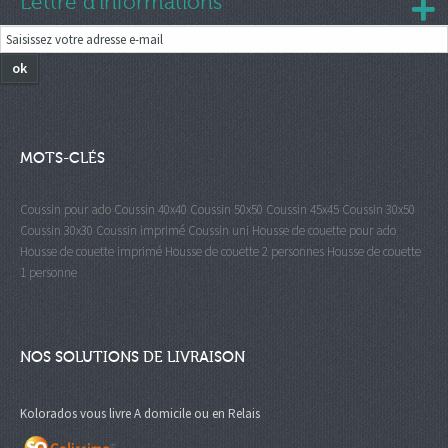
Lettre d'informations
ok
MOTS-CLÉS
Coussin pour ado
Coussin 40x40
Coussin 50x50
Coussin 45x45
Coussin 30x50
Coussin 30x30
Coussin imprimé
Coussin uni
Housse de couette pour ado
Housse de couette imprimé
Housse de couette 2 personnes
Housse de couette
1 personne
NOS SOLUTIONS DE LIVRAISON
Kolorados vous livre A domicile ou en Relais