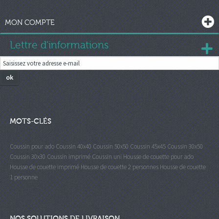
MON COMPTE
Lettre d'informations
ok
MOTS-CLÉS
Coussin pour ado
Coussin 40x40
Coussin 50x50
Coussin 45x45
Coussin 30x50
Coussin 30x30
Coussin imprimé
Coussin uni
Housse de couette pour ado
Housse de couette imprimé
Housse de couette 2 personnes
Housse de couette
1 personne
NOS SOLUTIONS DE LIVRAISON