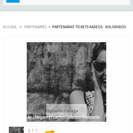
navigation
ACCUEIL
>
PARTENAIRES
>
PARTENARIAT TICKETS KADEOS - KOLORADOS
Agrandir l'image