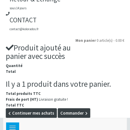
sous 14 jours
CONTACT
contact@kolorados.fr
Mon panier
0 article(s) - 0.00 €
Produit ajouté au
panier avec succès
Quantité
Total
Il y a 1 produit dans votre panier.
Total produits TTC
Frais de port (HT)
Livraison gratuite !
Total TTC
Continuer mes achats
Commander
Toggle