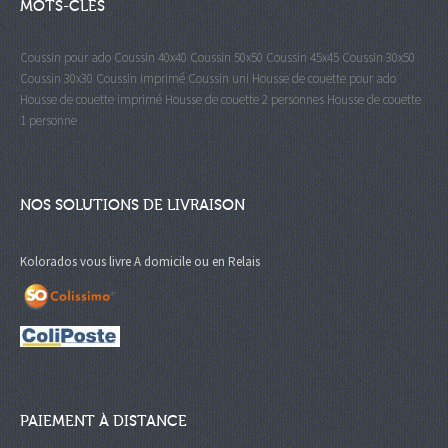
MOTS-CLÉS
Coussin pour ado
Coussin 40x40
Coussin 50x50
Coussin 45x45
Coussin 30x50
Coussin 30x30
Coussin imprimé
Coussin uni
Housse de couette pour ado
Housse de couette imprimé
Housse de couette 2 personnes
Housse de couette
1 personne
NOS SOLUTIONS DE LIVRAISON
Kolorados vous livre A domicile ou en Relais
PAIEMENT À DISTANCE