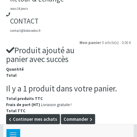
sous 14 jours
CONTACT
contact@kolorados.fr
Mon panier
0 article(s) - 0.00 €
Produit ajouté au
panier avec succès
Quantité
Total
Il y a 1 produit dans votre panier.
Total produits TTC
Frais de port (HT)
Livraison gratuite !
Total TTC
Continuer mes achats
Commander
Toggle