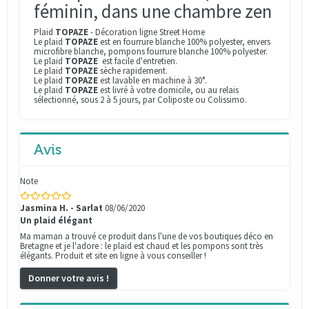
féminin, dans une chambre zen
Plaid
TOPAZE
- Décoration ligne Street Home
Le plaid
TOPAZE
est en fourrure blanche 100% polyester, envers
microfibre blanche, pompons fourrure blanche 100% polyester.
Le plaid
TOPAZE
est facile d'entretien.
Le
plaid
TOPAZE
sèche rapidement.
Le plaid
TOPAZE
est lavable en machine à 30°.
Le plaid
TOPAZE
est livré à votre domicile, ou au relais
sélectionné, sous 2 à 5 jours, par Coliposte ou Colissimo.
Avis
Note
Jasmina H. - Sarlat
08/06/2020
Un plaid élégant
Ma maman a trouvé ce produit dans l'une de vos boutiques déco en
Bretagne et je l'adore : le plaid est chaud et les pompons sont très
élégants. Produit et site en ligne à vous conseiller !
Donner votre avis !