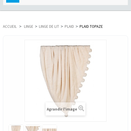
navigation
ACCUEIL
>
LINGE
>
LINGE DE LIT
>
PLAID
>
PLAID TOPAZE
Agrandir l'image