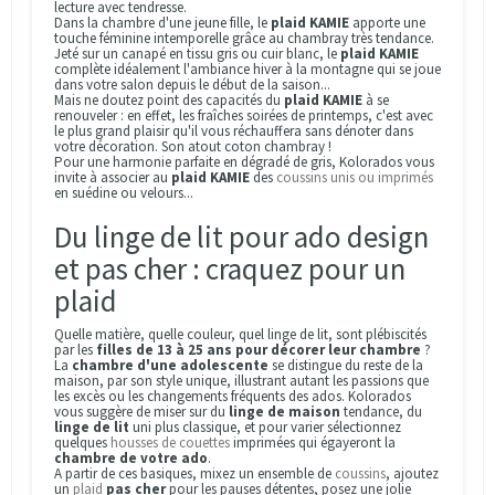
lecture avec tendresse.
Dans la chambre d'une jeune fille, le
plaid KAMIE
apporte une
touche féminine intemporelle grâce au chambray très tendance.
Jeté sur un canapé en tissu gris ou cuir blanc, le
plaid KAMIE
complète idéalement l'ambiance hiver à la montagne qui se joue
dans votre salon depuis le début de la saison...
Mais ne doutez point des capacités du
plaid KAMIE
à se
renouveler : en effet, les fraîches soirées de printemps, c'est avec
le plus grand plaisir qu'il vous réchauffera sans dénoter dans
votre décoration. Son atout coton chambray !
Pour une harmonie parfaite en dégradé de gris, Kolorados vous
invite à associer au
plaid KAMIE
des
coussins unis ou imprimés
en suédine ou velours...
Du linge de lit pour ado design
et pas cher : craquez pour un
plaid
Quelle matière, quelle couleur, quel linge de lit, sont plébiscités
par les
filles de 13 à 25 ans pour décorer leur chambre
?
La
chambre d'une adolescente
se distingue du reste de la
maison, par son style unique, illustrant autant les passions que
les excès ou les changements fréquents des ados. Kolorados
vous suggère de miser sur du
linge de maison
tendance, du
linge de lit
uni plus classique, et pour varier sélectionnez
quelques
housses de couettes
imprimées qui égayeront la
chambre de votre ado
.
A partir de ces basiques, mixez un ensemble de
coussins
, ajoutez
un
plaid
pas cher
pour les pauses détentes, posez une jolie