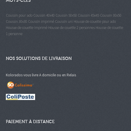
MOTS-CLÉS
Coussin pour ado
Coussin 40x40
Coussin 50x50
Coussin 45x45
Coussin 30x50
Coussin 30x30
Coussin imprimé
Coussin uni
Housse de couette pour ado
Housse de couette imprimé
Housse de couette 2 personnes
Housse de couette
1 personne
NOS SOLUTIONS DE LIVRAISON
Kolorados vous livre A domicile ou en Relais
PAIEMENT À DISTANCE