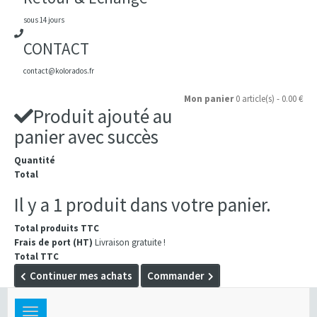
sous 14 jours
CONTACT
contact@kolorados.fr
Mon panier
0 article(s) - 0.00 €
Produit ajouté au
panier avec succès
Quantité
Total
Il y a 1 produit dans votre panier.
Total produits TTC
Frais de port (HT)
Livraison gratuite !
Total TTC
Continuer mes achats
Commander
Toggle