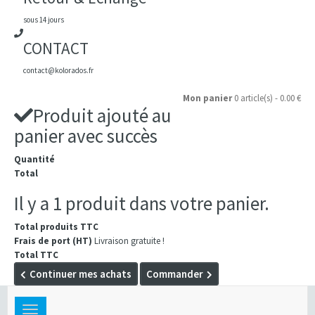
sous 14 jours
CONTACT
contact@kolorados.fr
Mon panier
0 article(s) - 0.00 €
Produit ajouté au
panier avec succès
Quantité
Total
Il y a 1 produit dans votre panier.
Total produits TTC
Frais de port (HT)
Livraison gratuite !
Total TTC
Continuer mes achats
Commander
Toggle