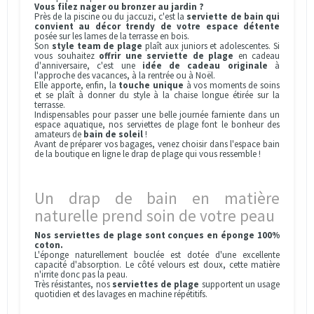
Vous filez nager ou bronzer au jardin ?
Près de la piscine ou du jaccuzi, c'est la
serviette de bain qui
convient au décor trendy de votre espace détente
posée sur les lames de la terrasse en bois.
Son
style team de plage
plaît aux juniors et adolescentes. Si
vous souhaitez
offrir une serviette de plage
en cadeau
d'anniversaire, c'est une
idée de cadeau originale
à
l'approche des vacances, à la rentrée ou à Noël.
Elle apporte, enfin, la
touche unique
à vos moments de soins
et se plaît à donner du style à la chaise longue étirée sur la
terrasse.
Indispensables pour passer une belle journée farniente dans un
espace aquatique, nos serviettes de plage font le bonheur des
amateurs de
bain de soleil
!
Avant de préparer vos bagages, venez choisir dans l'espace bain
de la boutique en ligne le drap de plage qui vous ressemble !
Un drap de bain en matière
naturelle prend soin de votre peau
Nos serviettes de plage sont conçues en éponge 100%
coton.
L'éponge naturellement bouclée est dotée d'une excellente
capacité d'absorption. Le côté velours est doux, cette matière
n'irrite donc pas la peau.
Très résistantes, nos
serviettes de plage
supportent un usage
quotidien et des lavages en machine répétitifs.