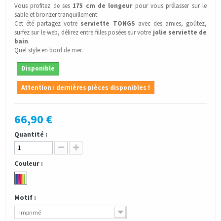
Vous profitez de ses
175 cm de longeur
pour vous prélasser sur le
sable et bronzer tranquillement.
Cet été partagez votre
serviette TONGS
avec des amies, goûtez,
surfez sur le web, délirez entre filles posées sur votre
jolie serviette de
bain
.
Quel style en
bord de mer
.
Disponible
Attention : dernières pièces disponibles !
66,90 €
Quantité :
Couleur :
Motif :
Imprimé