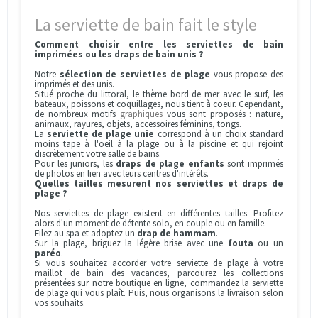
La serviette de bain fait le style
Comment choisir entre les serviettes de bain
imprimées ou les draps de bain unis ?
Notre
sélection de serviettes de plage
vous propose des
imprimés et des unis.
Situé proche du littoral, le thème bord de mer avec le surf, les
bateaux, poissons et coquillages, nous tient à coeur. Cependant,
de nombreux motifs
graphiques
vous sont proposés : nature,
animaux, rayures, objets, accessoires féminins, tongs.
La
serviette de plage unie
correspond à un choix standard
moins tape à l'oeil à la plage ou à la piscine et qui rejoint
discrètement votre salle de bains.
Pour les juniors, les
draps de plage enfants
sont imprimés
de photos en lien avec leurs centres d'intérêts.
Quelles tailles mesurent nos serviettes et draps de
plage ?
Nos serviettes de plage existent en différentes tailles. Profitez
alors d'un moment de détente solo, en couple ou en famille.
Filez au spa et adoptez un
drap de hammam
.
Sur la plage, briguez la légère brise avec une
fouta
ou un
paréo
.
Si vous souhaitez accorder votre serviette de plage à votre
maillot de bain des vacances, parcourez les collections
présentées sur notre boutique en ligne, commandez la serviette
de plage qui vous plaît. Puis, nous organisons la livraison selon
vos souhaits.