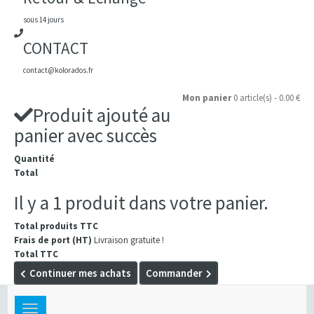
sous 14 jours
CONTACT
contact@kolorados.fr
Mon panier
0 article(s) - 0.00 €
Produit ajouté au
panier avec succès
Quantité
Total
Il y a 1 produit dans votre panier.
Total produits TTC
Frais de port (HT)
Livraison gratuite !
Total TTC
Continuer mes achats
Commander
Toggle