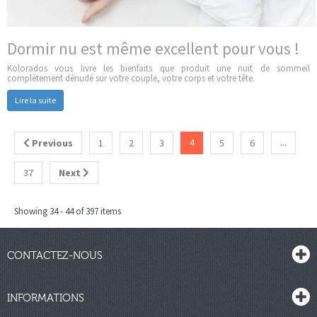
Dormir nu est même excellent pour vous !
Kolorados vous livre les bienfaits que produit une nuit de sommeil
complètement dénudé sur votre couple, votre corps et votre tête.
Lire la suite
Previous
1
2
3
4
5
6
...
37
Next
Showing 34 - 44 of 397 items
CONTACTEZ-NOUS
INFORMATIONS