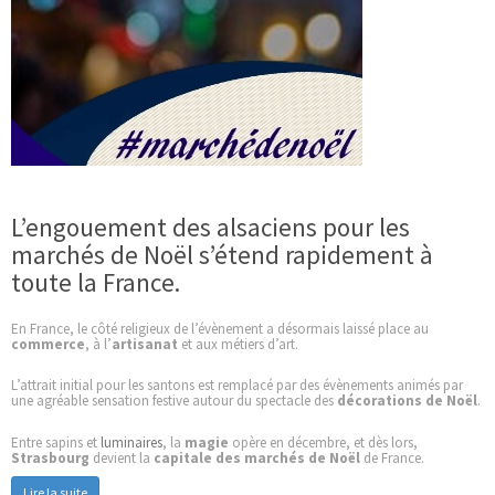
L’engouement des alsaciens pour les
marchés de Noël s’étend rapidement à
toute la France.
En France, le côté religieux de l’évènement a désormais laissé place au
commerce
, à l’
artisanat
et aux métiers d’art.
L’attrait initial pour les santons est remplacé par des évènements animés par
une agréable sensation festive autour du spectacle des
décorations de Noël
.
Entre sapins et
luminaires
, la
magie
opère en décembre, et dès lors,
Strasbourg
devient la
capitale des marchés de Noël
de France.
Lire la suite