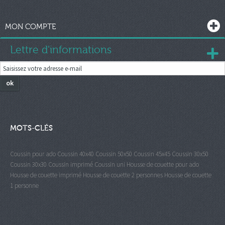
MON COMPTE
Lettre d'informations
ok
MOTS-CLÉS
Coussin pour ado
Coussin 40x40
Coussin 50x50
Coussin 45x45
Coussin 30x50
Coussin 30x30
Coussin imprimé
Coussin uni
Housse de couette pour ado
Housse de couette imprimé
Housse de couette 2 personnes
Housse de couette
1 personne