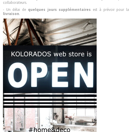
collaborateurs.
- Un délai de
quelques jours supplémentaires
est à prévoir pour la
livraison
.