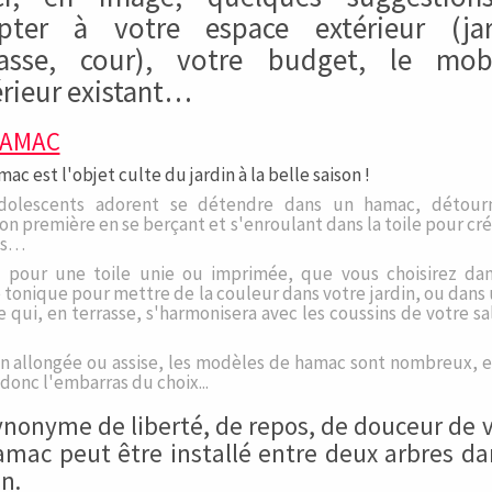
pter à votre espace extérieur (jar
rasse, cour), votre budget, le mobi
érieur existant…
HAMAC
ac est l'objet culte du jardin à la belle saison !
dolescents adorent se détendre dans un hamac, détour
on première en se berçant et s'enroulant dans la toile pour cr
es…
 pour une toile unie ou imprimée, que vous choisirez da
 tonique pour mettre de la couleur dans votre jardin, ou dans
 qui, en terrasse, s'harmonisera avec les coussins de votre s
on allongée ou assise, les modèles de hamac sont nombreux, e
donc l'embarras du choix...
ynonyme de liberté, de repos, de douceur de v
amac peut être installé entre deux arbres da
in.