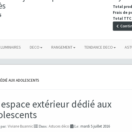
ès
Total pro
Frais de p
é
Total TTC
Conti
LUMINAIRES
DECO
RANGEMENT
TENDANCE DECO
AST
DÉDIÉ AUX ADOLESCENTS
espace extérieur dédié aux
olescents
Viviane Buannic
Astuces déco
mardi 5 juillet 2016
 par:
Dans:
Le: