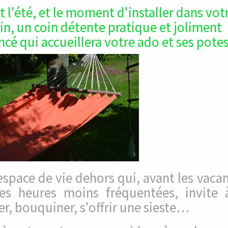
t l'été, et le moment d'installer dans vot
in, un coin détente pratique et joliment
cé qui accueillera votre ado et ses potes
espace de vie dehors qui, avant les vacan
es heures moins fréquentées, invite 
r, bouquiner, s'offrir une sieste…