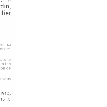
din,
lier
ner sa
éer des
ns une
 un ton
alon de
t vous
ivre,
ns le