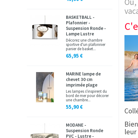
Ou,
vac
BASKETBALL -
Plafonnier -
C'e
Suspension Ronde -
Lampe Lustre
Décorez une chambre
sportive d'un plafonnier
panier de basket...
65,95 €
MARINE lampe de
chevet 30 cm
imprimée plage
Les lampes s'inspirent du
bord de mer pour décorer
une chambre...
55,90 €
Coll
Bien
MODANE -
leur 
Suspension Ronde
PVC - Lustre -