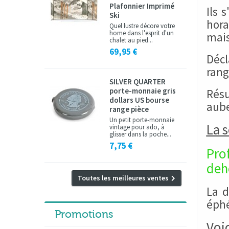
Plafonnier Imprimé
Ils 
Ski
hora
Quel lustre décore votre
home dans l'esprit d'un
mai
chalet au pied...
69,95 €
Décl
range
SILVER QUARTER
porte-monnaie gris
Rés
dollars US bourse
aube
range pièce
Un petit porte-monnaie
La s
vintage pour ado, à
glisser dans la poche...
7,75 €
Prof
deho
Toutes les meilleures ventes
La d
éphé
Promotions
Voi