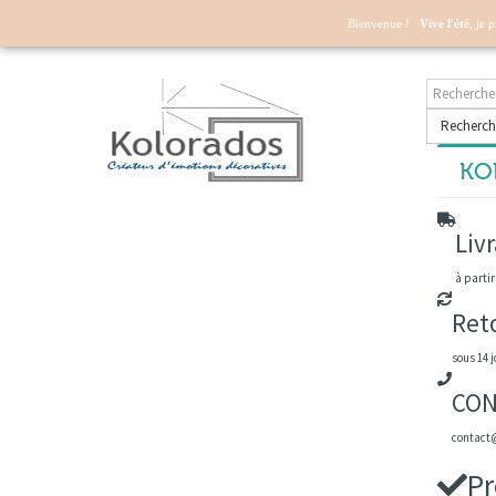
Mon compte
Bienvenue !
Vive l'été
, je 
Recherch
KOL
Livr
à partir
Ret
sous 14 j
CON
contact@
Pr