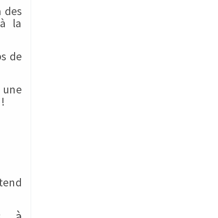
à des
 à la
ps de
 une
!
ntend
s, à