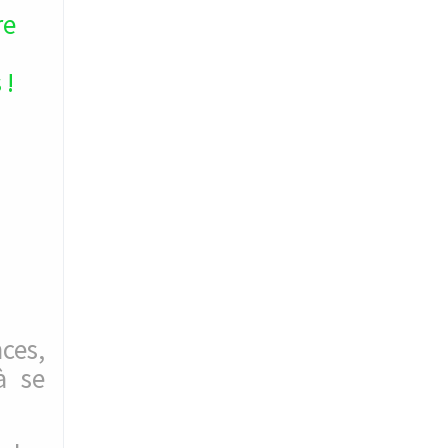
re
 !
ces,
à se