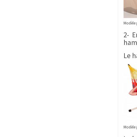
Modèle 
2- E
hama
Le h
Modèle 