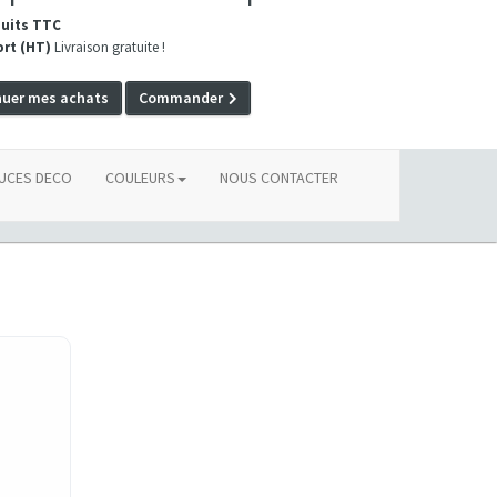
duits TTC
ort (HT)
Livraison gratuite !
nuer mes achats
Commander
UCES DECO
COULEURS
NOUS CONTACTER