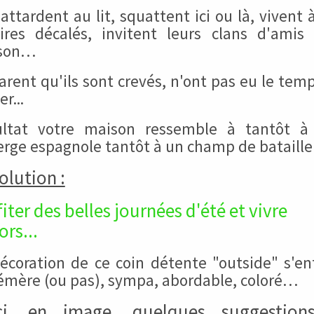
s'attardent au lit, squattent ici ou là, vivent 
ires décalés, invitent leurs clans d'amis
son…
arent qu'ils sont crevés, n'ont pas eu le tem
r...
ultat votre maison ressemble à tantôt à
rge espagnole tantôt à un champ de bataille 
olution :
iter des belles journées d'été et vivre
rs...
écoration de ce coin détente "outside" s'e
mère (ou pas), sympa, abordable, coloré…
ci, en image, quelques suggestion