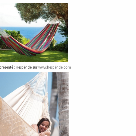
résenté : Hespéride sur
www.hespéride.com