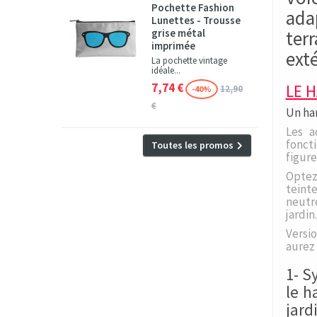
Pochette Fashion
ada
Lunettes - Trousse
ter
grise métal
imprimée
ext
La pochette vintage
idéale...
7,74 €
LE 
12,90
-40%
€
Un ham
Les a
foncti
Toutes les promos
figur
Optez
teinte
neutre
jardin.
Versi
aurez 
1- S
le h
jard