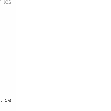
 les
nt de