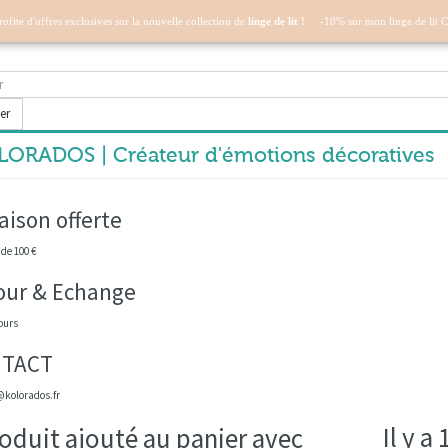
profite d'offres exclusives sur la nouvelle collection de
linge de lit !
-10% sur mon linge de lit 
er
ORADOS | Créateur d'émotions décoratives
aison offerte
 de 100 €
our & Echange
ours
TACT
kolorados.fr
Il y a
oduit ajouté au panier avec