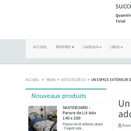
succ
Quantit
Total
ACCUEIL
RENTREE ♦
CADEAUX
LINGE
ACCUEIL
>
NEWS
>
ASTUCES DÉCO
>
UN ESPACE EXTÉRIEUR 
Nouveaux produits
Un 
SKATEBOARD -
ad
Parure de Lit Ado
140 x 200
Parure de lit enfants skate
Posté
: l’esprit ride...