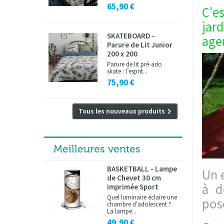
65,90 €
C'es
jard
SKATEBOARD -
agen
Parure de Lit Junior
200 x 200
Parure de lit pré-ado
skate : l’esprit...
75,90 €
Tous les nouveaux produits
Meilleures ventes
BASKETBALL - Lampe
Un 
de Chevet 30 cm
à d
imprimée Sport
Quel luminaire éclaire une
pose
chambre d'adolescent ?
La lampe...
49,90 €