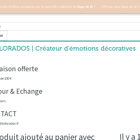
profite d'offres exclusives sur la nouvelle collection de
linge de lit !
-10% sur mon linge de lit 
er
ORADOS | Créateur d'émotions décoratives
aison offerte
 de 100 €
our & Echange
ours
TACT
kolorados.fr
Il y a
oduit ajouté au panier avec