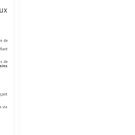
aux
!
re de
fiant
os de
sins
rçant
s via