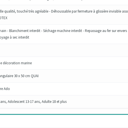
lle qualité, touché très agréable - Déhoussable par fermeture à glissière invisible ass
KOTEX
ain - Blanchiment interdit - Séchage machine interdit - Repassage au fer sur envers
toyage à sec interdit
ne décoration marine
angulaire 30 x 50 cm QUAI
re Ado
ans, Adolescent 13-17 ans, Adulte 18 et plus