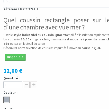
Référence
KDS233095ELT
Quel coussin rectangle poser sur le
d'une chambre avec vue mer ?
Osez le
style industriel
du
coussin QUAI
estampillé d'inscription esprit conta
Un
coussin
30x50 cm
gris clair
, minimaliste et moderne à poser dans une
c
ado
ou sur un fauteuil du salon .
Découvrez notre sélection de
coussins
imprimés à mixer au
coussin QUAI
.
Disponible
12,00 €
Quantité :
Couleur :