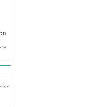
son
e des
vice, et