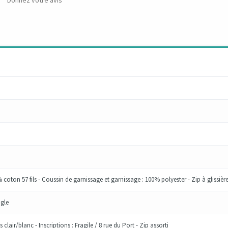
Donnez votre avis
coton 57 fils - Coussin de garnissage et garnissage : 100% polyester - Zip à glissièr
gle
s clair/blanc - Inscriptions : Fragile / 8 rue du Port - Zip assorti