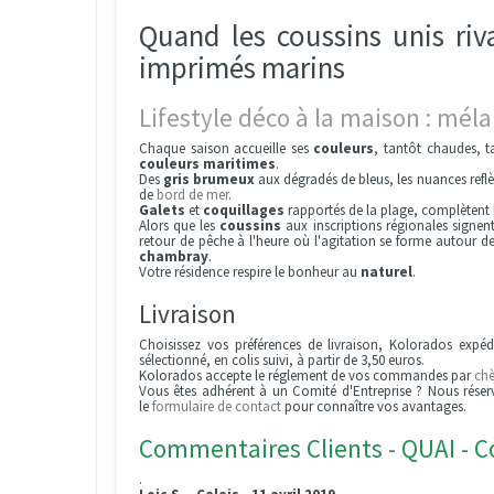
Quand les coussins unis riva
imprimés marins
Lifestyle déco à la maison : mél
Chaque saison accueille ses
couleurs
, tantôt chaudes, t
couleurs maritimes
.
Des
gris brumeux
aux dégradés de bleus, les nuances refl
de
bord de mer
.
Galets
et
coquillages
rapportés de la plage, complètent l'
Alors que les
coussins
aux inscriptions régionales signen
retour de pêche à l'heure où l'agitation se forme autour
chambray
.
Votre résidence respire le bonheur au
naturel
.
Livraison
Choisissez vos préférences de livraison, Kolorados expé
sélectionné, en colis suivi, à partir de 3,50 euros.
Kolorados accepte le réglement de vos commandes par
ch
Vous êtes adhérent à un Comité d'Entreprise ? Nous réserv
le
formulaire de contact
pour connaître vos avantages.
Commentaires Clients - QUAI - Co
.