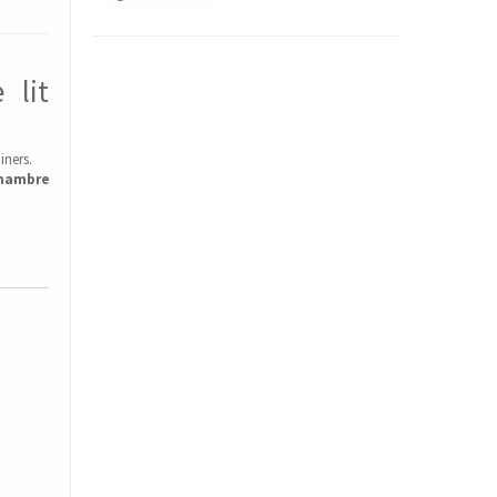
 lit
iners.
hambre