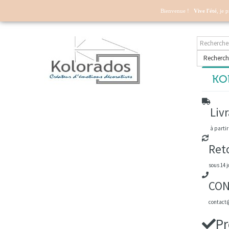
Mon compte
Bienvenue !
Vive l'été
, je 
Recherch
KOL
Livr
à partir
Ret
sous 14 j
CON
contact@
Pr