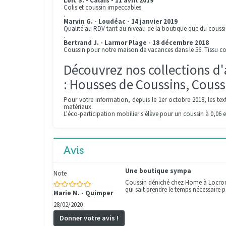
Loic S. - Calais - 11 avril 2019
Colis et coussin impeccables.
.
Marvin G. - Loudéac - 14 janvier 2019
Qualité au RDV tant au niveau de la boutique que du coussi
.
Bertrand J. - Larmor Plage - 18 décembre 2018
Coussin pour notre maison de vacances dans le 56. Tissu co
Découvrez nos collections d'
: Housses de Coussins, Cous
Pour votre information, depuis le 1er octobre 2018, les tex
matériaux.
L'éco-participation mobilier s'élève pour un coussin à 0,06 e
Avis
Une boutique sympa
Note
Coussin déniché chez Home à Locrona
qui sait prendre le temps nécessaire p
Marie M. - Quimper
28/02/2020
Donner votre avis !