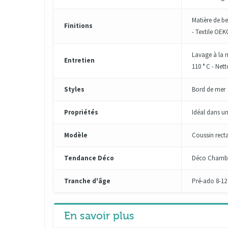
Matière de be
Finitions
- Textile OE
Lavage à la m
Entretien
110 ° C - Net
Styles
Bord de mer
Propriétés
Idéal dans u
Modèle
Coussin rect
Tendance Déco
Déco Chamb
Tranche d'âge
Pré-ado 8-12 
En savoir plus