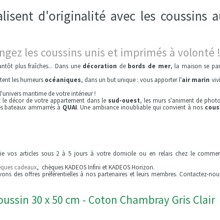
lisent d'originalité avec les coussins 
angez les coussins unis et imprimés à volonté 
antôt plus fraîches... Dans une
décoration
de
bords de mer
, la maison se pa
ètent les humeurs
océaniques
, dans un but unique : vous apporter l'
air marin
vivi
univers maritime de votre intérieur !
t le décor de votre appartement dans le
sud-ouest
, les murs s'animent de phot
 des bateaux ammarrés à
QUAI
. Une ambiance inoubliable qui convient à nos
cous
die vos articles sous 2 à 5 jours à votre domicile ou en relais chez le comme
èques cadeaux
, chèques KADEOS Infini et KADEOS Horizon.
ons des offres préférentielles à nos partenaires et leurs membres. Contactez-nou
ussin 30 x 50 cm - Coton Chambray Gris Clair