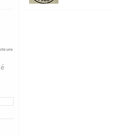
rte une
mé