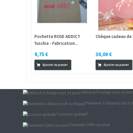
Pochette ROSE ADDICT
Chèque cadeau de 
fuschia - Fabrication...
9,75 €
30,00 €
Ajouter au panier
Ajouter au panier
Retour & Échange sous 14 jour
Paiement à distance CB ou 
Livraison gratuite*
Paiement 100% sécurisé