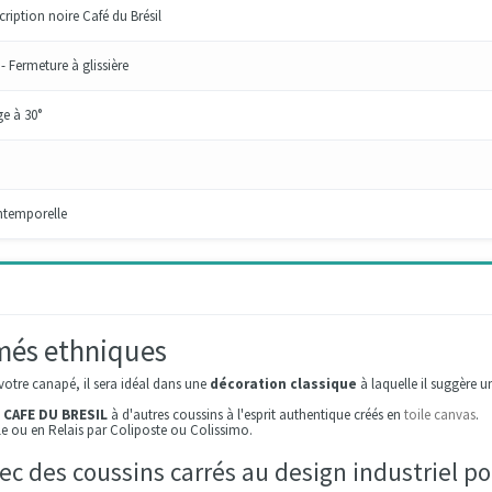
cription noire Café du Brésil
 Fermeture à glissière
ge à 30°
ntemporelle
més ethniques
votre canapé, il sera idéal dans une
décoration classique
à laquelle il suggère u
 CAFE DU BRESIL
à d'autres coussins à l'esprit authentique créés en
toile canvas
.
ile ou en Relais par Coliposte ou Colissimo.
vec des coussins carrés au design industriel p