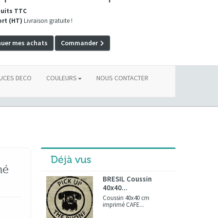
duits TTC
ort (HT)
Livraison gratuite !
nuer mes achats
Commander
UCES DECO
COULEURS
NOUS CONTACTER
Déjà vus
mé
BRESIL Coussin
40x40...
Coussin 40x40 cm
imprimé CAFE...