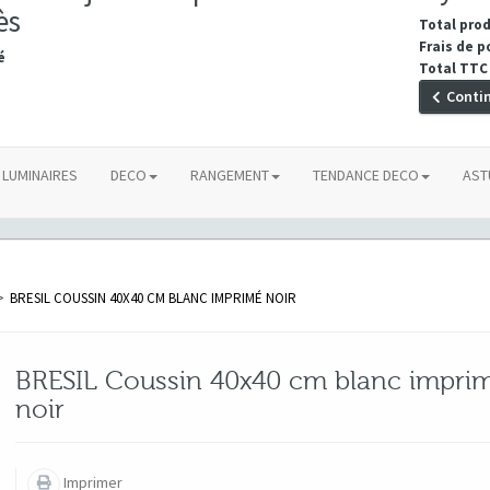
ès
Total pro
Frais de p
é
Total TTC
Conti
LUMINAIRES
DECO
RANGEMENT
TENDANCE DECO
AST
>
BRESIL COUSSIN 40X40 CM BLANC IMPRIMÉ NOIR
BRESIL Coussin 40x40 cm blanc impri
noir
Imprimer