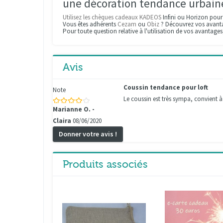
une décoration tendance urbain
Utilisez les chèques cadeaux KADEOS
Infini ou Horizon pou
Vous êtes adhérents
Cezam
ou
Obiz
? Découvrez vos avantag
Pour toute question relative à l'utilisation de vos avantage
Avis
Coussin tendance pour loft
Note
Le coussin est très sympa, convient à
Marianne O. -
Claira
08/06/2020
Donner votre avis !
Produits associés