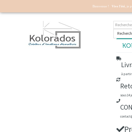
Mon compte
Bienvenue !
Vive l'été
, je 
Recherch
KOL
Livr
à partir
Ret
sous 14 j
CON
contact@
Pr