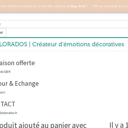
profite d'offres exclusives sur la nouvelle collection de
linge de lit !
-10% sur mon linge de lit 
er
ORADOS | Créateur d'émotions décoratives
aison offerte
 de 100 €
our & Echange
ours
TACT
kolorados.fr
Il y a
oduit ajouté au panier avec