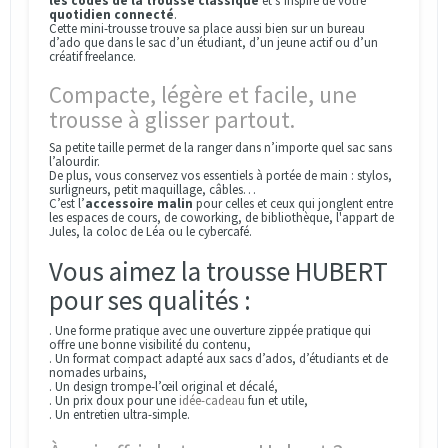
les codes de la trousse classique
et s’inspire de votre
quotidien connecté
.
Cette mini-trousse trouve sa place aussi bien sur un bureau
d’ado que dans le sac d’un étudiant, d’un jeune actif ou d’un
créatif freelance.
Compacte, légère et facile, une
trousse à glisser partout.
Sa petite taille permet de la ranger dans n’importe quel sac sans
l’alourdir.
De plus, vous conservez vos essentiels à portée de main : stylos,
surligneurs, petit maquillage, câbles…
C’est l’
accessoire malin
pour celles et ceux qui jonglent entre
les espaces de cours, de coworking, de bibliothèque, l'appart de
Jules, la coloc de Léa ou le cybercafé.
Vous aimez la trousse HUBERT
pour ses qualités :
. Une forme pratique avec une ouverture zippée pratique qui
offre une bonne visibilité du contenu,
. Un format compact adapté aux sacs d’ados, d’étudiants et de
nomades urbains,
. Un design trompe‑l’œil original et décalé,
. Un prix doux pour une
idée-cadeau
fun et utile,
. Un entretien ultra-simple.