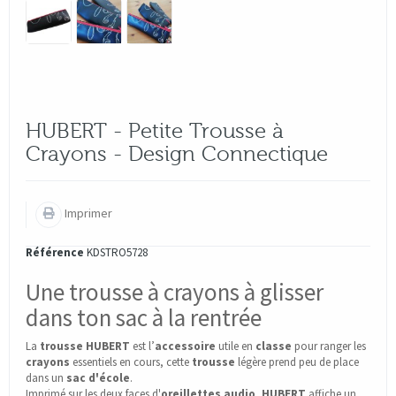
HUBERT - Petite Trousse à
Crayons - Design Connectique
Imprimer
Référence
KDSTRO5728
Une trousse à crayons à glisser
dans ton sac à la rentrée
La
trousse
HUBERT
est l’
accessoire
utile en
classe
pour ranger les
crayons
essentiels en cours, cette
trousse
légère prend peu de place
dans un
sac d'école
.
Imprimé sur les deux faces d'
oreillettes audio
,
HUBERT
affiche un