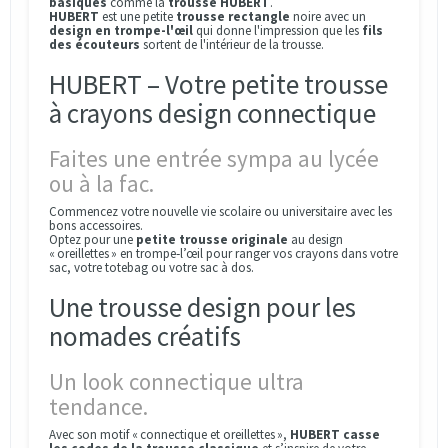
basiques
comme la
trousse HUBERT
.
HUBERT
est une petite
trousse rectangle
noire avec un
design en trompe-l'œil
qui donne l'impression que les
fils
des écouteurs
sortent de l'intérieur de la trousse.
HUBERT – Votre petite trousse
à crayons design connectique
Faites une entrée sympa au lycée
ou à la fac.
Commencez votre nouvelle vie scolaire ou universitaire avec les
bons accessoires.
Optez pour une
petite trousse originale
au design
« oreillettes » en trompe‑l’œil pour ranger vos crayons dans votre
sac, votre totebag ou votre sac à dos.
Une trousse design pour les
nomades créatifs
Un look connectique ultra
tendance.
Avec son motif « connectique et oreillettes »,
HUBERT casse