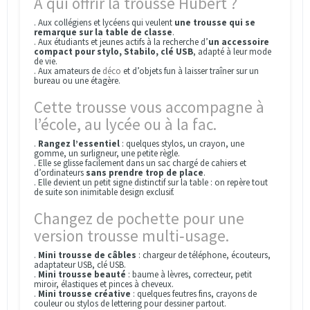
À qui offrir la trousse Hubert ?
. Aux collégiens et lycéens qui veulent
une trousse qui se
remarque sur la table de classe
.
. Aux étudiants et jeunes actifs à la recherche d’
un accessoire
compact pour stylo, Stabilo, clé USB
, adapté à leur mode
de vie.
. Aux amateurs de
déco
et d’objets fun à laisser traîner sur un
bureau ou une étagère.
Cette trousse vous accompagne à
l’école, au lycée ou à la fac.
.
Rangez l’essentiel
: quelques stylos, un crayon, une
gomme, un surligneur, une petite règle.
. Elle se glisse facilement dans un sac chargé de cahiers et
d’ordinateurs
sans prendre trop de place
.
. Elle devient un petit signe distinctif sur la table : on repère tout
de suite son inimitable design exclusif.
Changez de pochette pour une
version trousse multi‑usage.
.
Mini trousse de câbles
: chargeur de téléphone, écouteurs,
adaptateur USB, clé USB.
.
Mini trousse beauté
: baume à lèvres, correcteur, petit
miroir, élastiques et pinces à cheveux.
.
Mini trousse créative
: quelques feutres fins, crayons de
couleur ou stylos de lettering pour dessiner partout.