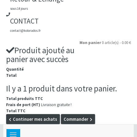
sous 14 jours
CONTACT
contact@kolorados.fr
Mon panier
0 article(s) - 0.00 €
Produit ajouté au
panier avec succès
Quantité
Total
Il y a 1 produit dans votre panier.
Total produits TTC
Frais de port (HT)
Livraison gratuite !
Total TTC
Continuer mes achats
Commander
Toggle