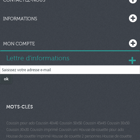
CONTACTEZ-NOUS
INFORMATIONS
MON COMPTE
Lettre d'informations
ok
MOTS-CLÉS
Coussin pour ado
Coussin 40x40
Coussin 50x50
Coussin 45x45
Coussin 30x50
Coussin 30x30
Coussin imprimé
Coussin uni
Housse de couette pour ado
Housse de couette imprimé
Housse de couette 2 personnes
Housse de couette