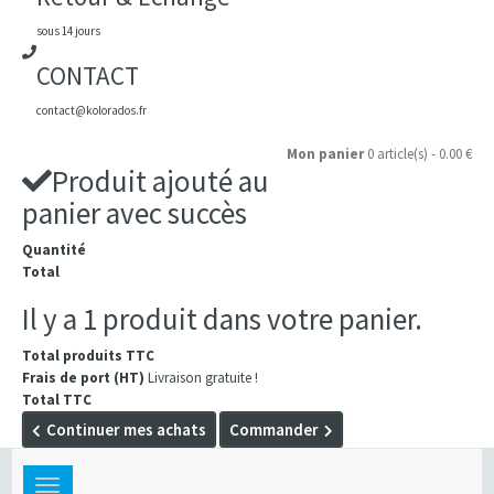
sous 14 jours
CONTACT
contact@kolorados.fr
Mon panier
0 article(s) - 0.00 €
Produit ajouté au
panier avec succès
Quantité
Total
Il y a 1 produit dans votre panier.
Total produits TTC
Frais de port (HT)
Livraison gratuite !
Total TTC
Continuer mes achats
Commander
Toggle