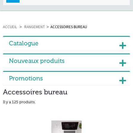
navigation
ACCUEIL
>
RANGEMENT
>
ACCESSOIRES BUREAU
Catalogue
Nouveaux produits
Promotions
Accessoires bureau
Il y a 125 produits.