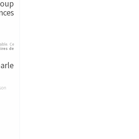
coup
nces
ible. Ce
oires de
arle
son