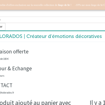
profite d'offres exclusives sur la nouvelle collection de
linge de lit !
-10% sur mon linge de lit 
er
ORADOS | Créateur d'émotions décoratives
aison offerte
 de 100 €
our & Echange
ours
TACT
kolorados.fr
Il y a
oduit ajouté au panier avec