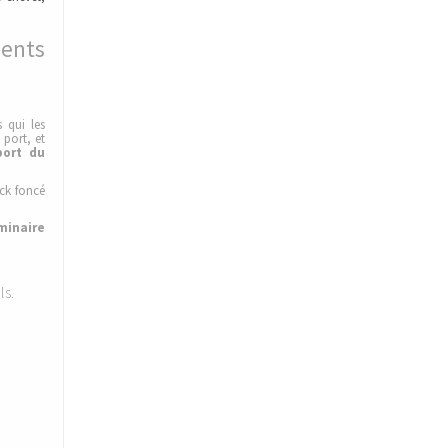
ments
 qui les
 port, et
port du
ck foncé
minaire
ls.