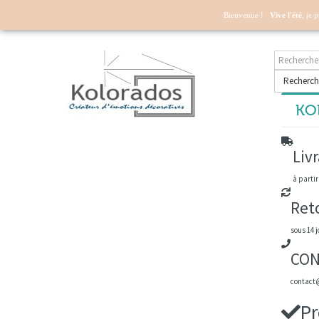
Mon compte
Bienvenue !
Vive l'été
, je 
Recherch
KOL
Livr
à partir
Ret
sous 14 j
CON
contact@
Pr