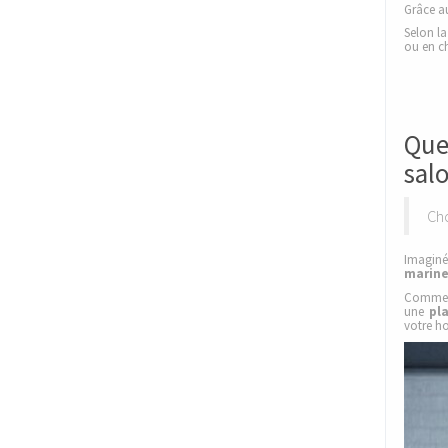
Grâce au
Selon l
ou en ch
Que
salo
Cho
Imaginé
marin
Comme
une
pl
votre h