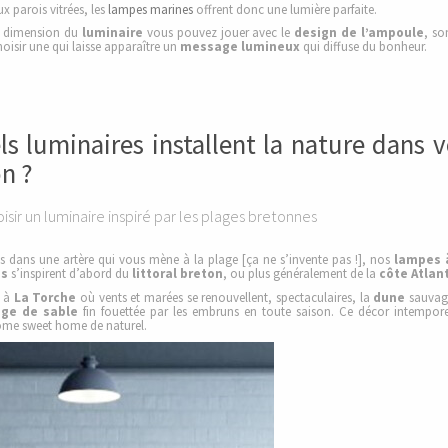
x parois vitrées, les
lampes marines
offrent donc une lumière parfaite.
a dimension du
luminaire
vous pouvez jouer avec le
design de l’ampoule
, so
oisir une qui laisse apparaître un
message lumineux
qui diffuse du bonheur.
ls luminaires installent la nature dans v
n ?
isir un luminaire inspiré par les plages bretonnes
s dans une artère qui vous mène à la plage [ça ne s’invente pas !], nos
lampes 
es
s’inspirent d’abord du
littoral breton
, ou plus généralement de la
côte Atlan
 à
La Torche
où vents et marées se renouvellent, spectaculaires, la
dune
sauvage
age de sable
fin fouettée par les embruns en toute saison. Ce décor intempore
ome sweet home de naturel.