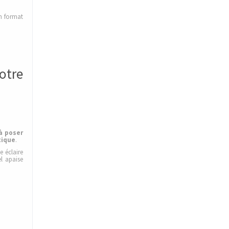
n format
otre
à poser
tique
.
 éclaire
l apaise