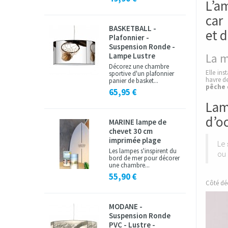
L’a
car
BASKETBALL -
et d
Plafonnier -
Suspension Ronde -
Lampe Lustre
La m
Décorez une chambre
Elle ins
sportive d'un plafonnier
havre de
panier de basket...
pêche
65,95 €
Lam
d’o
MARINE lampe de
chevet 30 cm
imprimée plage
Le
Les lampes s'inspirent du
ou
bord de mer pour décorer
une chambre...
55,90 €
Côté déc
MODANE -
Suspension Ronde
PVC - Lustre -