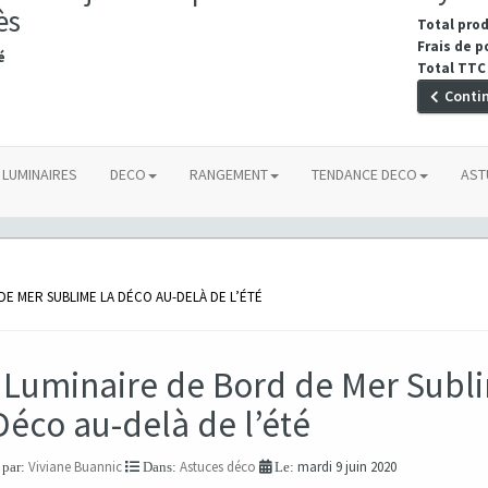
ès
Total pro
Frais de p
é
Total TTC
Conti
LUMINAIRES
DECO
RANGEMENT
TENDANCE DECO
AST
DE MER SUBLIME LA DÉCO AU-DELÀ DE L’ÉTÉ
 Luminaire de Bord de Mer Subl
Déco au-delà de l’été
Viviane Buannic
Astuces déco
mardi 9 juin 2020
 par:
Dans:
Le: