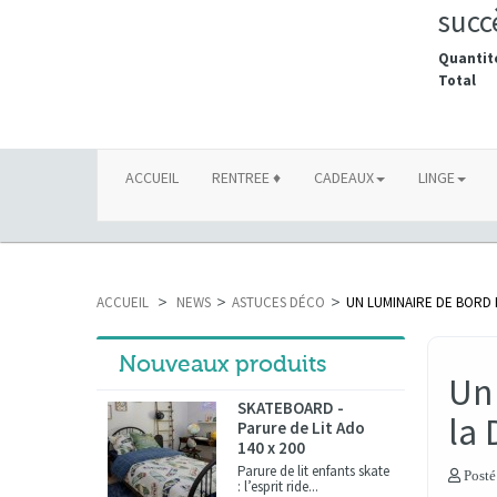
succ
Quantit
Total
ACCUEIL
RENTREE ♦
CADEAUX
LINGE
ACCUEIL
>
NEWS
>
ASTUCES DÉCO
>
UN LUMINAIRE DE BORD 
Nouveaux produits
Un
SKATEBOARD -
la 
Parure de Lit Ado
140 x 200
Parure de lit enfants skate
Posté
: l’esprit ride...