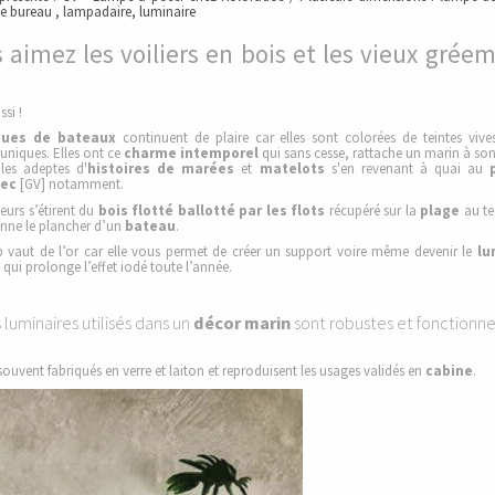
e bureau , lampadaire, luminaire
 aimez les voiliers en bois et les vieux grée
si !
ques de bateaux
continuent de plaire car elles sont colorées de teintes vives
uniques. Elles ont ce
charme intemporel
qui sans cesse, rattache un marin à son
 les adeptes d'
histoires de marées
et
matelots
s'en revenant à quai au
nec
[GV] notamment.
eurs s’étirent du
bois flotté ballotté par les flots
récupéré sur la
plage
au te
onne le plancher d’un
bateau
.
p vaut de l’or car elle vous permet de créer un support voire même devenir le
lu
qui prolonge l’effet iodé toute l’année.
 luminaires utilisés dans un
décor marin
sont robustes et fonctionne
 souvent fabriqués en verre et laiton et reproduisent les usages validés en
cabine
.