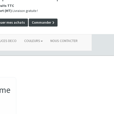
duits TTC
ort (HT)
Livraison gratuite !
nuer mes achats
Commander
UCES DECO
COULEURS
NOUS CONTACTER
ime