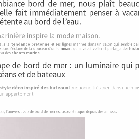
mbiance bord de mer, nous plaît beau
 elle fait immédiatement penser à vaca
étente au bord de l’eau.
arinière inspire la mode maison.
talle la
tendance bretonne
et ses lignes marines dans un salon qui semble pais
 paix s'éclaire de la douceur d'un
luminaire
qui invite à veiller et partager des
hist
ou des
chants marins
.
pe de bord de mer : un luminaire qui p
céans et de bateaux
style déco inspiré des bateaux
fonctionne très bien dans une mai
 un appartement.
o, l'univers déco de bord de mer est assez statique depuis des années.