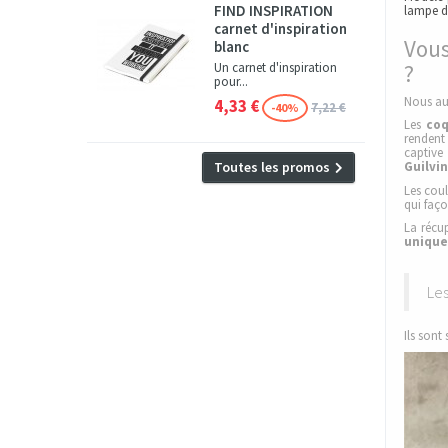
FIND INSPIRATION
lampe d
carnet d'inspiration
Vous
blanc
?
Un carnet d'inspiration
pour...
Nous aus
4,33 €
7,22 €
-40%
Les
co
rendent 
captive
Toutes les promos
Guilvi
Les coul
qui faç
La récu
unique
Les
Ils sont