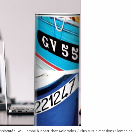
présenté :
GV
- Lampe à poser chez Kolorados / Plusieurs dimensions : lampe de