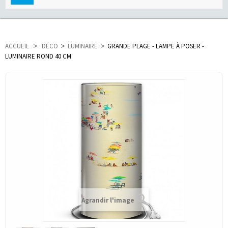
navigation
ACCUEIL
>
DÉCO
>
LUMINAIRE
>
GRANDE PLAGE - LAMPE À POSER -
LUMINAIRE ROND 40 CM
Agrandir l'image