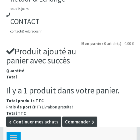
sous 14 jours
CONTACT
contact@kolorados.fr
Mon panier
0 article(s) - 0.00 €
Produit ajouté au
panier avec succès
Quantité
Total
Il y a 1 produit dans votre panier.
Total produits TTC
Frais de port (HT)
Livraison gratuite !
Total TTC
Continuer mes achats
Commander
Toggle