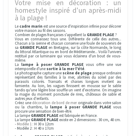
Votre mise en décoration : un
homestyle inspiré d'un après-midi
à la plage !
Le
cadre marin
est une source d'inspiration infinie pour décorer
votre maison au fil des saisons.
Combien de plages françaises s'appellent la
GRANDE PLAGE
?
Vous en connaissez tous une. Différente de celle des autres...
Chacun a la sienne et chacun conserve une foule de souvenirs de
sa
GRANDE PLAGE
en Bretagne, sur la côte Normande, le long
du littoral Atlantique ou en bord de Méditerranée... Voilà l'univers
restitué par ce luminaire qui vous éclairera d'un bout de vous-
même.
La
lampe à poser
GRANDE PLAGE
vous offre une vue
intemporelle d'une
sortie à la mer l'été
.
Le photographe capture une
scène de plage
presque ordinaire
représentant des familles à la mer, abritées du soleil par des
parasols colorés. Transats et chaises longues invitent au
farniente. Au loin, les vagues finissent en mousse sur le sable
tandis qu'une légère bise souffle un vent d'exotisme. On imagine
la magie du moment ponctuée de rires, châteaux de sable et
autres jeux d'enfants.
Créez une
décoration de bord de mer
originale dans votre salon
ou la chambre, la
lampe à poser
GRANDE PLAGE
vous
procure une sensation de bien-être.
La lampe
GRANDE PLAGE
est fabriquée en France.
La lampe
GRANDE PLAGE
existe en 2 dimensions : 30 cm, 40 cm.
-
Modèle 1
: H 30 x 12cm
- Modèle 2 : H 40 x 17cm