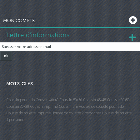
MON COMPTE
Lettre d'informations
ok
MOTS-CLÉS
Coussin pour ado
Coussin 40x40
Coussin 50x50
Coussin 45x45
Coussin 30x50
Coussin 30x30
Coussin imprimé
Coussin uni
Housse de couette pour ado
Housse de couette imprimé
Housse de couette 2 personnes
Housse de couette
1 personne